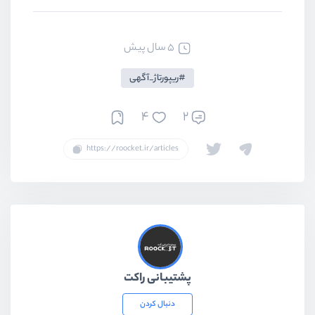
5 سال پیش
ریپورتاژ_آگهی
4
2
پشتیبانی راکت
دنبال کردن