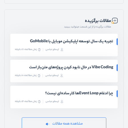
مقالات برگزیده
مقالات برگزیده را از این قسمت میتوانید ببینید
تجربه یک سال توسعه اپلیکیشن موبایل با GoMobile
ارسطو عباسی
زمان مطالعه: 17 دقیقه
Vibe Coding در حال نابود کردن پروژه‌های متن‌باز است
ارسطو عباسی
زمان مطالعه: 10 دقیقه
چرا ادغام Event Loopها کار ساده‌ای نیست؟
ارسطو عباسی
زمان مطالعه: 14 دقیقه
مشاهده همه مقالات