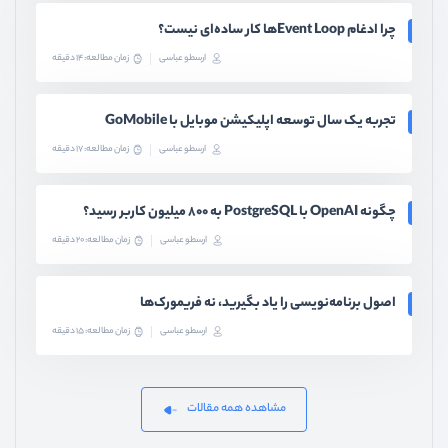
چرا ادغام Event Loopها کار ساده‌ای نیست؟
ارسطو عباسی
زمان مطالعه: 14 دقیقه
تجربه یک سال توسعه اپلیکیشن موبایل با GoMobile
ارسطو عباسی
زمان مطالعه: 17 دقیقه
چگونه OpenAI با PostgreSQL به ۸۰۰ میلیون کاربر رسید؟
ارسطو عباسی
زمان مطالعه: 20 دقیقه
اصول برنامه‌نویسی را یاد بگیرید، نه فریمورک‌ها
ارسطو عباسی
زمان مطالعه: 15 دقیقه
مشاهده همه مقالات