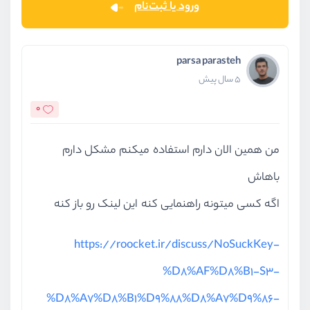
ورود یا ثبت‌نام
parsa parasteh
5 سال پیش
0
من همین الان دارم استفاده میکنم مشکل دارم
باهاش
اگه کسی میتونه راهنمایی کنه این لینک رو باز کنه
https://roocket.ir/discuss/NoSuckKey-
%D8%AF%D8%B1-S3-
%D8%A7%D8%B1%D9%88%D8%A7%D9%86-