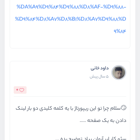
%DA%A9%D9%84%D9%88%D8%AF-%D9%88-
%D9%84%D8%A7%D8%B1%D8%A7%D9%88%D
9%84
داود خانی
5 سال پیش
0
🙄سلام چرا تو این ریپورتاژ با یه کلمه کلیدی دو بار لینک
دادن به یک صفحه .....
سئو کار ابر آروان بیاد توضیح بده ...