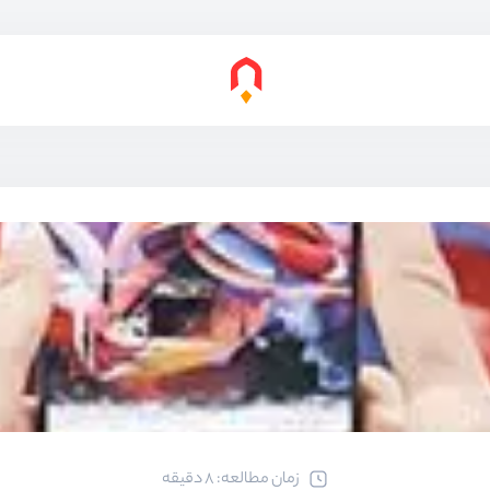
ﺯﻣﺎﻥ ﻣﻄﺎﻟﻌﻪ: 8 دقیقه