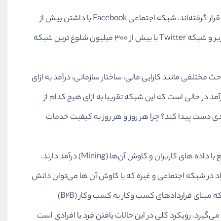
شبکه‌ های اجتماعی، امروزه به عنوان یکی از اصلی ‌ترین فناوری ‌های تحت وب مورد استفاده طیف وسیعی از کاربران فضای مجازی قرار گرفته‌اند. شبکه‌ اجتماعی Facebook با داشتن بیش از
۱.۵ میلیارد کاربر و برخی دیگر از شبکه های اجتماعی مانند شبکه Google+ با ۵۴۰ میلیون کاربر، شبکه Linkedin با ۴۰۰ میلیون کاربر و شبکه Twitter با بیش از ۳۰۰ میلیون شلوغ‌ ترین شبکه‌
Faceb بر اساس قانون ارائه می‌دهد و شامل مباحث مختلفی مانند کارایی مالی، ساختار سازمانی،‌ درآمد به ازای
بر این شبکه اجتماعی چیزی حدود ۵.۳ دلار بوده است. این میزان درآمد در حالی است که این شبکه تقریبا به ازای هیچ کدام از
 دست پیدا کند؟ چرا هر روز و هر روز به کیفیت خدمات
پاسخ کمی نگران‌کننده است:‌ پاسخ خود شما هستید و در واقع داده‌ای که به شبکه اجتماعی می‌دهید. شبکه‌های اجتماعی در واقع با داده‌ های کاربران و کاوش آن‌ها (Mining) درآمد دارند.
 در شبکه‌ اجتماعی و غیره که با کاوش آن ‌ها می‌توان دانش
سطح بالا از کاربران شبکه های اجتماعی کسب کرده و الگوهای رفتاری کاربران را استخراج نمود. این دانش دقیقا همان چیزی است که مبنای قراردادهای کسب ‌وکار به کسب‌ وکار (B۲B)
ر قرار می‌گیرد. اکثر این قراردادها با محوریت بازاریابی (Marketing) و تبلیغات (Advertisement) صورت می‌گیرد. رویکرد کلی در این حالات یافتن فرد یا افرادی است