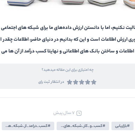
یت نکنیم، اما با دانستن ارزش داده‌های ما برای شبکه ‌های اجتماعی و 
وری ارزش اطلاعات است و این که بدانیم در دنیای حاضر، اطلاعات چقدر
لاعات و ساختن بانک های اطلاعاتی و نهایتا کسب درآمد از آن ها می 
چه امتیازی برای این مقاله میدهید؟
در انتظار ثبت رای
7 سال پیش
بازاریابی
کسب_و_کار_شبکه_های_اجتماعی
کسب_درامد_از_شبکه_های_اجتماعی