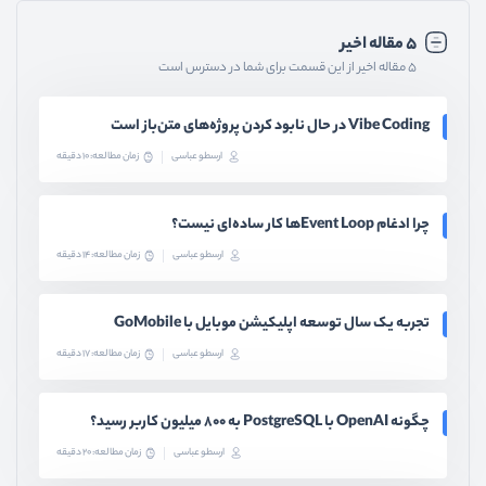
۵ مقاله اخیر
۵ مقاله اخیر از این قسمت برای شما در دسترس است
Vibe Coding در حال نابود کردن پروژه‌های متن‌باز است
ارسطو عباسی
زمان مطالعه: 10 دقیقه
چرا ادغام Event Loopها کار ساده‌ای نیست؟
ارسطو عباسی
زمان مطالعه: 14 دقیقه
تجربه یک سال توسعه اپلیکیشن موبایل با GoMobile
ارسطو عباسی
زمان مطالعه: 17 دقیقه
چگونه OpenAI با PostgreSQL به ۸۰۰ میلیون کاربر رسید؟
ارسطو عباسی
زمان مطالعه: 20 دقیقه