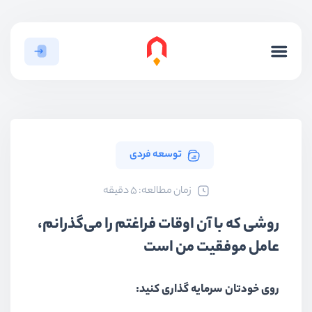
توسعه فردی
ﺯﻣﺎﻥ ﻣﻄﺎﻟﻌﻪ: 5 دقیقه
روشی که با آن اوقات فراغتم را می‌گذرانم،
عامل موفقیت من است
روی خودتان سرمایه گذاری کنید: