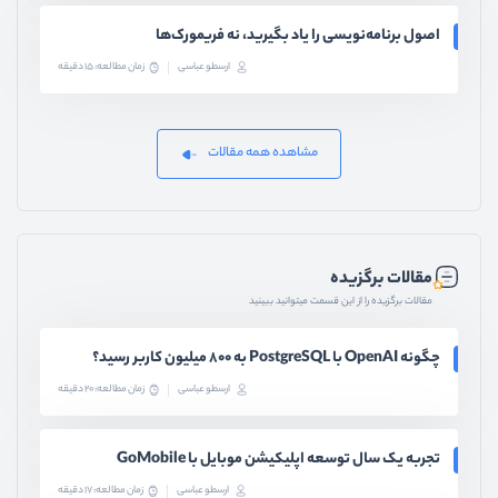
اصول برنامه‌نویسی را یاد بگیرید، نه فریمورک‌ها
ارسطو عباسی
زمان مطالعه: 15 دقیقه
مشاهده همه مقالات
مقالات برگزیده
مقالات برگزیده را از این قسمت میتوانید ببینید
چگونه OpenAI با PostgreSQL به ۸۰۰ میلیون کاربر رسید؟
ارسطو عباسی
زمان مطالعه: 20 دقیقه
تجربه یک سال توسعه اپلیکیشن موبایل با GoMobile
ارسطو عباسی
زمان مطالعه: 17 دقیقه