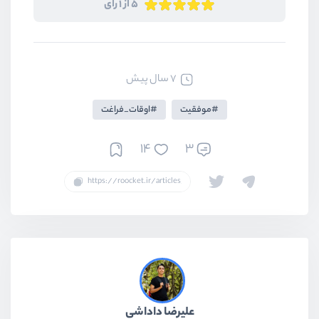
5 از 1 رای
7 سال پیش
موفقیت
اوقات_فراغت
14
3
علیرضا داداشی