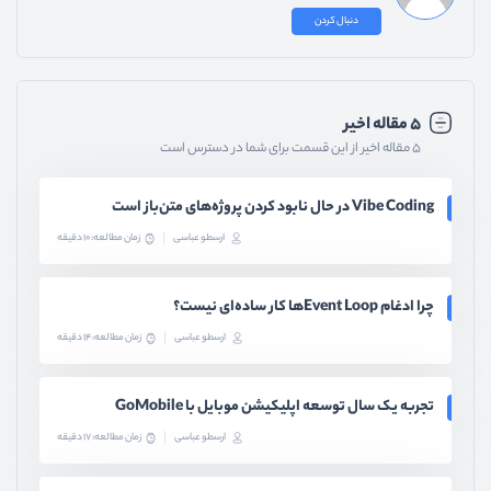
دنبال کردن
۵ مقاله اخیر
۵ مقاله اخیر از این قسمت برای شما در دسترس است
Vibe Coding در حال نابود کردن پروژه‌های متن‌باز است
ارسطو عباسی
زمان مطالعه: 10 دقیقه
چرا ادغام Event Loopها کار ساده‌ای نیست؟
ارسطو عباسی
زمان مطالعه: 14 دقیقه
تجربه یک سال توسعه اپلیکیشن موبایل با GoMobile
ارسطو عباسی
زمان مطالعه: 17 دقیقه