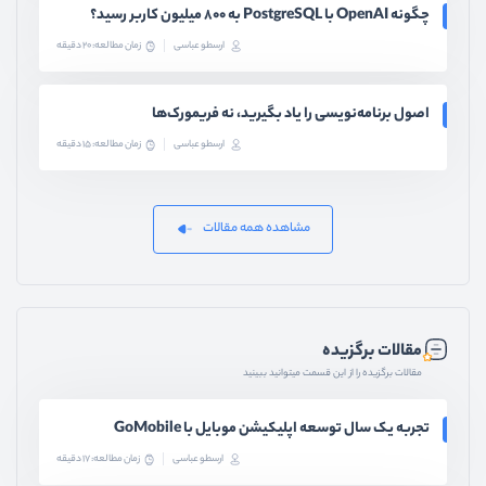
چگونه OpenAI با PostgreSQL به ۸۰۰ میلیون کاربر رسید؟
ارسطو عباسی
زمان مطالعه: 20 دقیقه
اصول برنامه‌نویسی را یاد بگیرید، نه فریمورک‌ها
ارسطو عباسی
زمان مطالعه: 15 دقیقه
مشاهده همه مقالات
مقالات برگزیده
مقالات برگزیده را از این قسمت میتوانید ببینید
تجربه یک سال توسعه اپلیکیشن موبایل با GoMobile
ارسطو عباسی
زمان مطالعه: 17 دقیقه