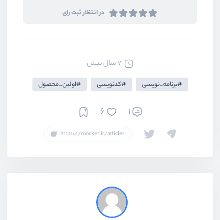
در انتظار ثبت رای
7 سال پیش
برنامه_نویسی
کدنویسی
اولین_محصول
6
1