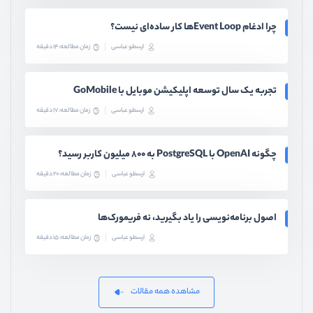
چرا ادغام Event Loopها کار ساده‌ای نیست؟
ارسطو عباسی
زمان مطالعه: 14 دقیقه
تجربه یک سال توسعه اپلیکیشن موبایل با GoMobile
ارسطو عباسی
زمان مطالعه: 17 دقیقه
چگونه OpenAI با PostgreSQL به ۸۰۰ میلیون کاربر رسید؟
ارسطو عباسی
زمان مطالعه: 20 دقیقه
اصول برنامه‌نویسی را یاد بگیرید، نه فریمورک‌ها
ارسطو عباسی
زمان مطالعه: 15 دقیقه
مشاهده همه مقالات