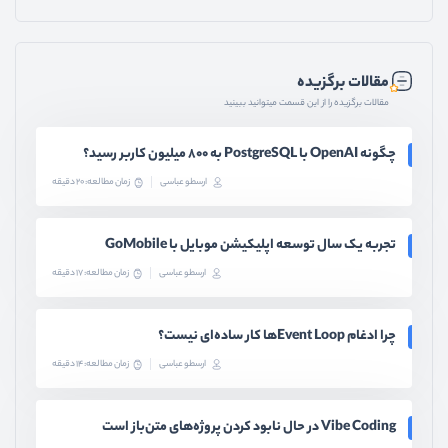
مقالات برگزیده
مقالات برگزیده را از این قسمت میتوانید ببینید
چگونه OpenAI با PostgreSQL به ۸۰۰ میلیون کاربر رسید؟
ارسطو عباسی
زمان مطالعه: 20 دقیقه
تجربه یک سال توسعه اپلیکیشن موبایل با GoMobile
ارسطو عباسی
زمان مطالعه: 17 دقیقه
چرا ادغام Event Loopها کار ساده‌ای نیست؟
ارسطو عباسی
زمان مطالعه: 14 دقیقه
Vibe Coding در حال نابود کردن پروژه‌های متن‌باز است