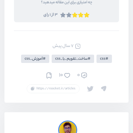
چه امتیازی برای این مقاله میدهید؟
3 از 1 رای
7 سال پیش
css
ساخت_تقویم_با_css
آموزش_css
10
0