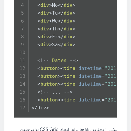
<
div
>
Mo
</
div
>
<
div
>
Tu
</
div
>
<
div
>
We
</
div
>
<
div
>
Th
</
div
>
<
div
>
Fr
</
div
>
<
div
>
Sa
</
div
>
  <!-- 
Dates
 -->
<
button
>
<
time
datetime
=
"2019-02
<
button
>
<
time
datetime
=
"2019-02
<
button
>
<
time
datetime
=
"2019-02
  <!-- ... -->
<
button
>
<
time
datetime
=
"2019-02
</div>
یکی از بهترین‌ راه‌ها برای ایجاد CSS Grid برای چنین