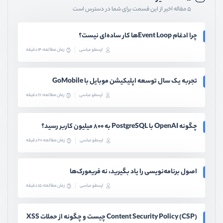
۵ مقاله اخیر از این قسمت برای شما در دسترس است
چرا ادغام Event Loopها کار ساده‌ای نیست؟
ارسطو عباسی
زمان مطالعه: 14 دقیقه
تجربه یک سال توسعه اپلیکیشن موبایل با GoMobile
ارسطو عباسی
زمان مطالعه: 17 دقیقه
چگونه OpenAI با PostgreSQL به ۸۰۰ میلیون کاربر رسید؟
ارسطو عباسی
زمان مطالعه: 20 دقیقه
اصول برنامه‌نویسی را یاد بگیرید، نه فریمورک‌ها
ارسطو عباسی
زمان مطالعه: 15 دقیقه
Content Security Policy (CSP) چیست و چگونه از حملات XSS