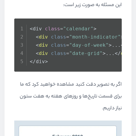
این مسئله به صورت زیر است:
<div 
class
=
"calendar"
>
<
div
class
=
"month-indicator"
>
...
<
div
class
=
"day-of-week"
>
...
</
di
<
div
class
=
"date-grid"
>
...
</
div
>
</div>
اگر به تصویر دقت کنید مشاهده خواهید کرد که ما
برای قسمت تاریخ‌ها و روزهای هفته به هفت ستون
نیاز داریم.