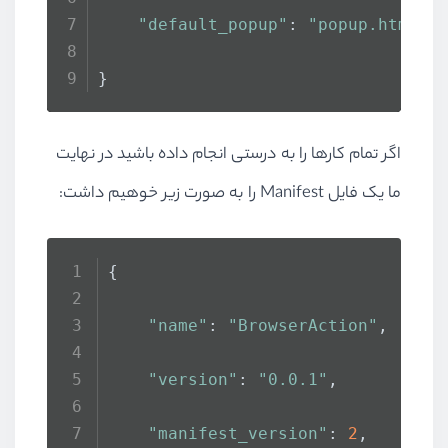
"default_popup"
: 
"popup.html"
}
اگر تمام کارها را به درستی انجام داده باشید در نهایت
ما یک فایل Manifest را به صورت زیر خوهیم داشت:
{
"name"
: 
"BrowserAction"
,
"version"
: 
"0.0.1"
,
"manifest_version"
: 
2
,