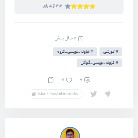
4.2 از 5 رای
7 سال پیش
آموزشی
افزونه_نویسی_کروم
افزونه_نویسی_گوگل
8
7