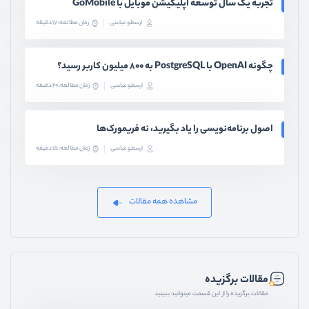
تجربه یک سال توسعه اپلیکیشن موبایل با GoMobile
ارسطو عباسی
زمان مطالعه: 17 دقیقه
چگونه OpenAI با PostgreSQL به ۸۰۰ میلیون کاربر رسید؟
ارسطو عباسی
زمان مطالعه: 20 دقیقه
اصول برنامه‌نویسی را یاد بگیرید، نه فریمورک‌ها
ارسطو عباسی
زمان مطالعه: 15 دقیقه
مشاهده همه مقالات
مقالات برگزیده
مقالات برگزیده را از این قسمت میتوانید ببینید