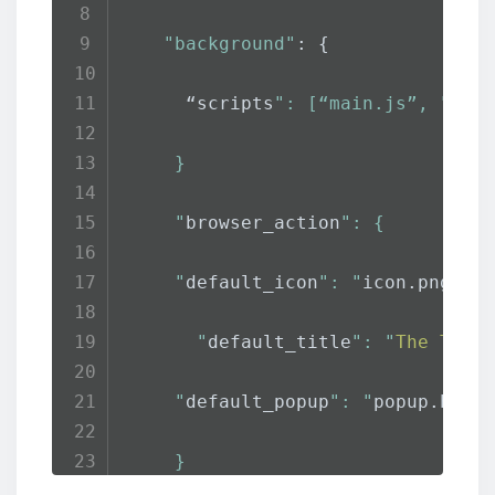
"background"
: {
      “scripts
": [“main.js”, "
scr
     }
     "
browser_action
": {
     "
default_icon
": "
icon.
png
",
       "
default_title
": "
The
Titl
     "
default_popup
": "
popup.
html
     }