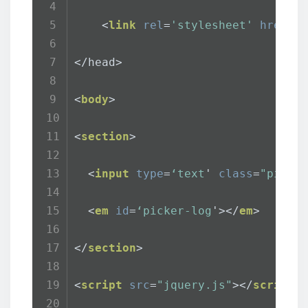
<
link
rel
=
'stylesheet'
href
=
'
</head>
<
body
>
<
section
>
<
input
type
=
‘text
' 
class
=
"picke
<
em
id
=
‘picker-log
'>
</
em
>
</
section
>
<
script
src
=
"jquery.js"
>
</
script
>