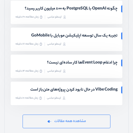
چگونه OpenAI با PostgreSQL به ۸۰۰ میلیون کاربر رسید؟
ارسطو عباسی
زمان مطالعه: 20 دقیقه
تجربه یک سال توسعه اپلیکیشن موبایل با GoMobile
ارسطو عباسی
زمان مطالعه: 17 دقیقه
چرا ادغام Event Loopها کار ساده‌ای نیست؟
ارسطو عباسی
زمان مطالعه: 14 دقیقه
Vibe Coding در حال نابود کردن پروژه‌های متن‌باز است
ارسطو عباسی
زمان مطالعه: 10 دقیقه
مشاهده همه مقالات