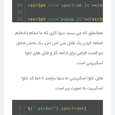
<
script
src
=
'spectrum.js'
>
</
scrip
<
script
src
=
"popup.js"
>
</
script
>
همانطور که می بینید تنها کاری که ما انجام داده‌ایم
</
body
>
اضافه کردن یک فایل سی اس اس، یک بخش شامل
دو المنت الزامی برای ادامه کار و فایل های جاوا
اسکریپتی است.
فایل جاوا اسکریپتی ما تنها نیازمند ۶ خط کد جاوا
اسکریپت به صورت زیر است:
$(
".picker"
).
spectrum
({