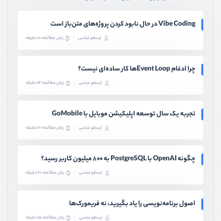
Vibe Coding در حال نابود کردن پروژه‌های متن‌باز است
ارسطو عباسی
زمان مطالعه: 10 دقیقه
چرا ادغام Event Loopها کار ساده‌ای نیست؟
ارسطو عباسی
زمان مطالعه: 14 دقیقه
تجربه یک سال توسعه اپلیکیشن موبایل با GoMobile
ارسطو عباسی
زمان مطالعه: 17 دقیقه
چگونه OpenAI با PostgreSQL به ۸۰۰ میلیون کاربر رسید؟
ارسطو عباسی
زمان مطالعه: 20 دقیقه
اصول برنامه‌نویسی را یاد بگیرید، نه فریمورک‌ها
ارسطو عباسی
زمان مطالعه: 15 دقیقه