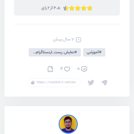
4.5 از 2 رای
7 سال پیش
آموزشی
نمایش_پست_اینستاگرام_در_وبسایت
2
0