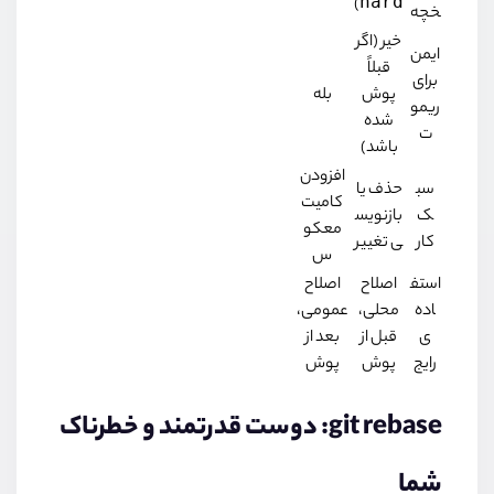
hard
)
خچه
خیر (اگر
ایمن
قبلاً
برای
پوش
بله
ریمو
شده
ت
باشد)
افزودن
سب
حذف یا
کامیت
ک
بازنویس
معکو
کار
ی تغییر
س
استف
اصلاح
اصلاح
اده‌
محلی،
عمومی،
ی
قبل از
بعد از
رایج
پوش
پوش
git rebase: دوست قدرتمند و خطرناک
شما