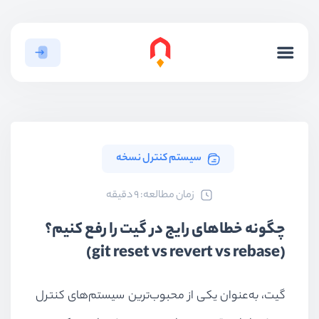
سیستم کنترل نسخه
ﺯﻣﺎﻥ ﻣﻄﺎﻟﻌﻪ: 9 دقیقه
چگونه خطاهای رایج در گیت را رفع کنیم؟
(git reset vs revert vs rebase)
گیت، به‌عنوان یکی از محبوب‌ترین سیستم‌های کنترل