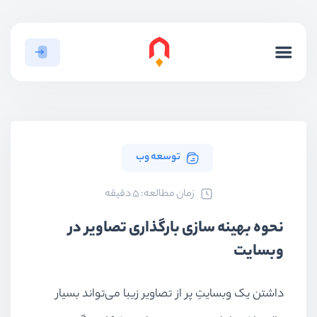
توسعه وب
ﺯﻣﺎﻥ ﻣﻄﺎﻟﻌﻪ: 5 دقیقه
نحوه بهینه سازی بارگذاری تصاویر در
وبسایت
داشتن یک وبسایتِ پر از تصاویر زیبا می‌تواند بسیار