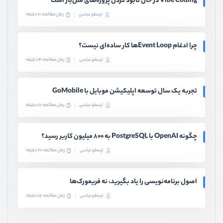
Vibe Coding در حال نابود کردن پروژه‌های متن‌باز است
ارسطو عباسی
زمان مطالعه: 10 دقیقه
چرا ادغام Event Loopها کار ساده‌ای نیست؟
ارسطو عباسی
زمان مطالعه: 14 دقیقه
تجربه یک سال توسعه اپلیکیشن موبایل با GoMobile
ارسطو عباسی
زمان مطالعه: 17 دقیقه
چگونه OpenAI با PostgreSQL به ۸۰۰ میلیون کاربر رسید؟
ارسطو عباسی
زمان مطالعه: 20 دقیقه
اصول برنامه‌نویسی را یاد بگیرید، نه فریمورک‌ها
ارسطو عباسی
زمان مطالعه: 15 دقیقه