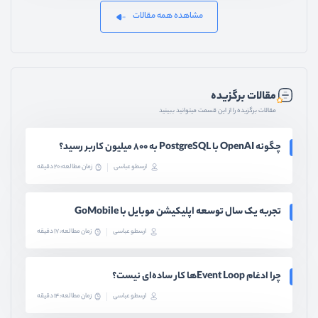
مشاهده همه مقالات
مقالات برگزیده
مقالات برگزیده را از این قسمت میتوانید ببینید
چگونه OpenAI با PostgreSQL به ۸۰۰ میلیون کاربر رسید؟
ارسطو عباسی
زمان مطالعه: 20 دقیقه
تجربه یک سال توسعه اپلیکیشن موبایل با GoMobile
ارسطو عباسی
زمان مطالعه: 17 دقیقه
چرا ادغام Event Loopها کار ساده‌ای نیست؟
ارسطو عباسی
زمان مطالعه: 14 دقیقه