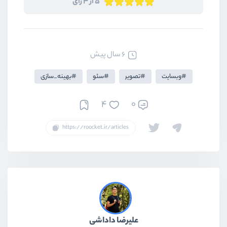
5 از 3 رای
6 سال پیش
وبسایت
تصویر
سئو
بهینه_سازی
4
0
علیرضا داداشی