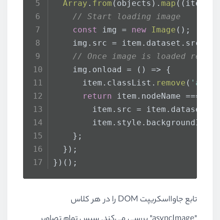
Array
.
from
(objects).
map
(
(
item
) 
// Start loading image
const
 img = 
new
Image
();
    img.
src
 = item.
dataset
.
src
;
// Once image is loaded repla
    img.
onload
 = 
() =>
 {
      item.
classList
.
remove
(
'asyn
return
 item.
nodeName
 === 
'I
        item.
src
 = item.
dataset
.
s
        item.
style
.
backgroundImag
    };
  });
})();
تابع جاوااسکریپت
DOM
را در هر کلاس
"
asyncImage
" بررسی می‌کند. سپس تمام تصاویر