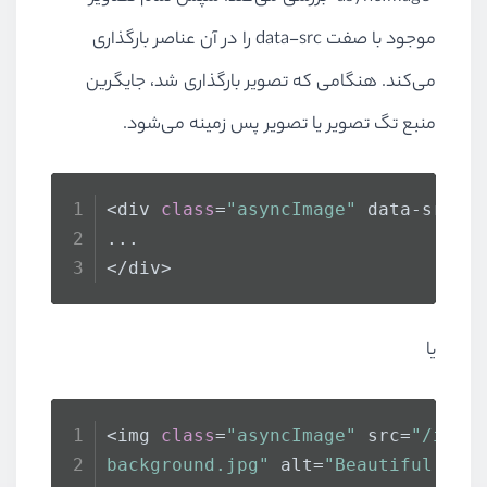
موجود با صفت
data-src
را در آن عناصر بارگذاری
می‌کند. هنگامی که تصویر بارگذاری شد، جایگرین
منبع تگ تصویر یا تصویر پس زمینه می‌شود.
<div 
class
=
"asyncImage"
 data-src=
"
...
</div>
یا
<img 
class
=
"asyncImage"
 src=
"/imag
background.jpg"
 alt=
"Beautiful lan