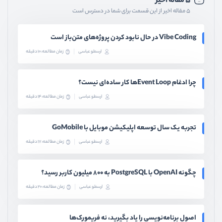
۵ مقاله اخیر
۵ مقاله اخیر از این قسمت برای شما در دسترس است
Vibe Coding در حال نابود کردن پروژه‌های متن‌باز است
ارسطو عباسی
زمان مطالعه: 10 دقیقه
چرا ادغام Event Loopها کار ساده‌ای نیست؟
ارسطو عباسی
زمان مطالعه: 14 دقیقه
تجربه یک سال توسعه اپلیکیشن موبایل با GoMobile
ارسطو عباسی
زمان مطالعه: 17 دقیقه
چگونه OpenAI با PostgreSQL به ۸۰۰ میلیون کاربر رسید؟
ارسطو عباسی
زمان مطالعه: 20 دقیقه
اصول برنامه‌نویسی را یاد بگیرید، نه فریمورک‌ها