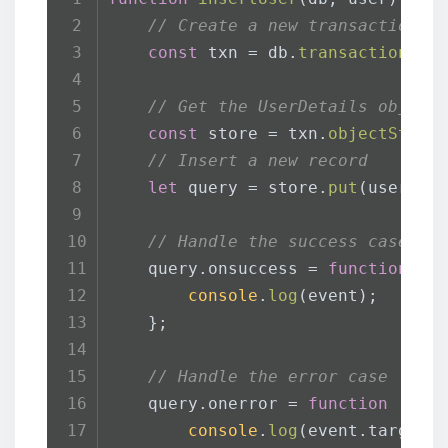
// Create a new transaction
const
 txn = db.
transaction
(
'U
// Get the UserDetails object
const
 store = txn.
objectStore
// Insert a new record
let
 query = store.
put
(user);
// Handle the success case
    query.
onsuccess
 = 
function
 (
e
console
.
log
(event);
    };
// Handle the error case
    query.
onerror
 = 
function
 (
eve
console
.
log
(event.
target
.