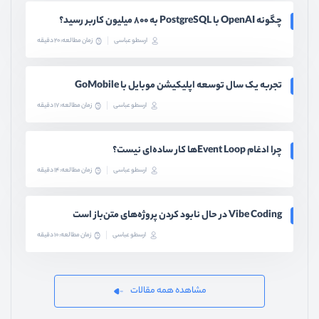
چگونه OpenAI با PostgreSQL به ۸۰۰ میلیون کاربر رسید؟
ارسطو عباسی
زمان مطالعه: 20 دقیقه
تجربه یک سال توسعه اپلیکیشن موبایل با GoMobile
ارسطو عباسی
زمان مطالعه: 17 دقیقه
چرا ادغام Event Loopها کار ساده‌ای نیست؟
ارسطو عباسی
زمان مطالعه: 14 دقیقه
Vibe Coding در حال نابود کردن پروژه‌های متن‌باز است
ارسطو عباسی
زمان مطالعه: 10 دقیقه
مشاهده همه مقالات