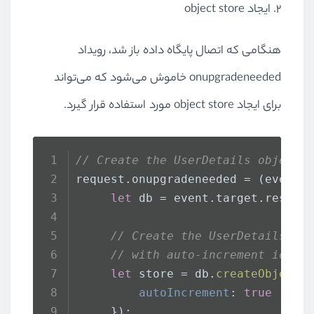
2. ایجاد
object store
هنگامی که اتصال پایگاه داده باز شد، رویداد
onupgradeneeded
خاموش می‌شود که می‌تواند
برای ایجاد
object store
مورد استفاده قرار گیرد.
// Create the UserDetails object 
request.
onupgradeneeded
 = 
(
event
)
let
 db = event.
target
.
result
// Create the UserDetails ob
// with auto-increment id
let
 store = db.
createObjectS
autoIncrement
: 
true
     });