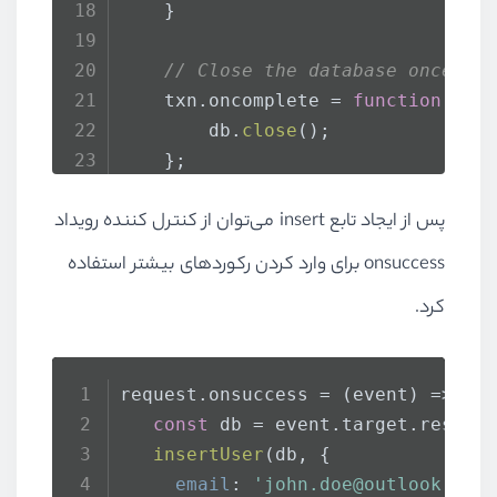
    }
// Close the database once th
    txn.
oncomplete
 = 
function
 (
) 
        db.
close
();
    };
}
پس از ایجاد تابع
insert
می‌توان از کنترل کننده رویداد
onsuccess
برای وارد کردن رکوردهای بیشتر استفاده
کرد.
request.
onsuccess
 = 
(
event
) =>
 {
const
 db = event.
target
.
result
insertUser
(db, {
email
: 
'john.doe@outlook.com