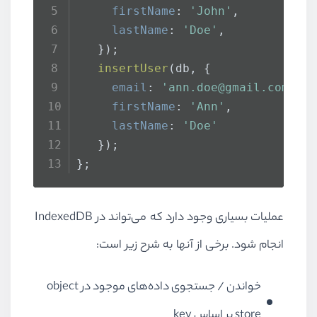
firstName
: 
'John'
,
lastName
: 
'Doe'
,
   });
insertUser
(db, {
email
: 
'ann.doe@gmail.com'
,
firstName
: 
'Ann'
,
lastName
: 
'Doe'
   });
};
عملیات بسیاری وجود دارد که می‌تواند در
IndexedDB
انجام شود. برخی از آنها به شرح زیر است:
خواندن / جستجوی داده‌های موجود در
object
store
بر اساس
key