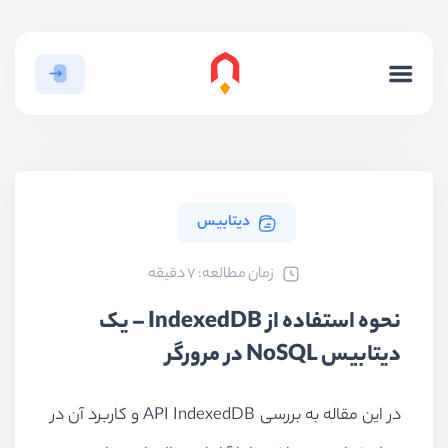
دیتابیس
ﺯﻣﺎﻥ ﻣﻄﺎﻟﻌﻪ: 7 دقیقه
نحوه استفاده از IndexedDB – یک
دیتابیس NoSQL در مرورگر
در این مقاله به بررسی
API IndexedDB
و کاربرد آن در