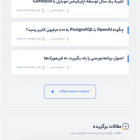
تجربه یک سال توسعه اپلیکیشن موبایل با GoMobile
ارسطو عباسی
زمان مطالعه: 17 دقیقه
چگونه OpenAI با PostgreSQL به ۸۰۰ میلیون کاربر رسید؟
ارسطو عباسی
زمان مطالعه: 20 دقیقه
اصول برنامه‌نویسی را یاد بگیرید، نه فریمورک‌ها
ارسطو عباسی
زمان مطالعه: 15 دقیقه
مشاهده همه مقالات
مقالات برگزیده
مقالات برگزیده را از این قسمت میتوانید ببینید