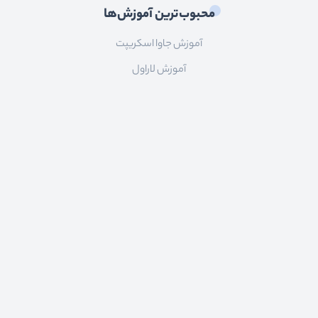
محبوب‌ترین آموزش‌ها
آموزش جاوا اسکریپت
آموزش لاراول
آموزش وردپرس
آموزش react
ارتباط با ما
ایمیل:
info@roocket.ir
آی دی تلگرام:
@roocket_support