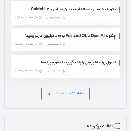
تجربه یک سال توسعه اپلیکیشن موبایل با GoMobile
ارسطو عباسی
زمان مطالعه: 17 دقیقه
چگونه OpenAI با PostgreSQL به ۸۰۰ میلیون کاربر رسید؟
ارسطو عباسی
زمان مطالعه: 20 دقیقه
اصول برنامه‌نویسی را یاد بگیرید، نه فریمورک‌ها
ارسطو عباسی
زمان مطالعه: 15 دقیقه
مشاهده همه مقالات
مقالات برگزیده