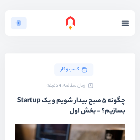
کسب و کار
ﺯﻣﺎﻥ ﻣﻄﺎﻟﻌﻪ: 9 دقیقه
چگونه 5 صبح بیدار شویم و یک Startup
بسازیم؟ - بخش اول