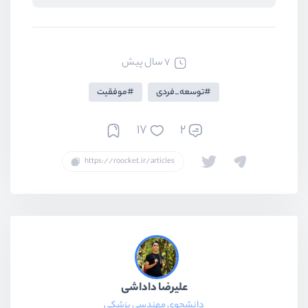
7 سال پیش
توسعه_فردی
موفقیت
17
2
علیرضا داداشی
دانشجوی مهندسی پزشکی