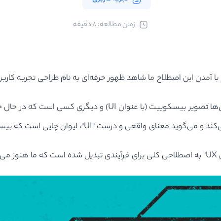
ﺯﻣﺎﻥ ﻣﻄﺎﻟﻌﻪ: 8 دقیقه
با آمدن این اصطلاح ما شاهد ظهور حرفه‌ای به نام طراحی تجربه کاربر
م.