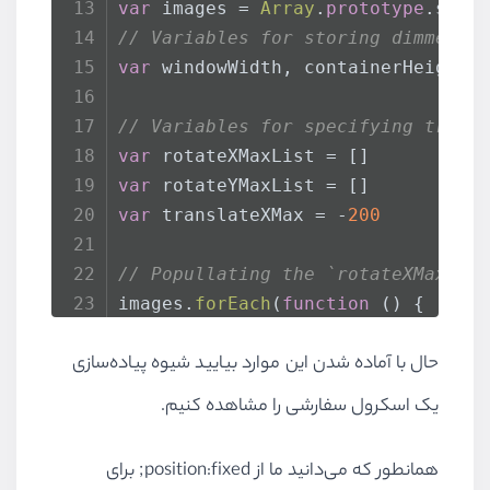
var
 images = 
Array
.
prototype
.
slic
// Variables for storing dimmensi
var
 windowWidth, containerHeight,
// Variables for specifying trans
var
 rotateXMaxList = []
var
 rotateYMaxList = []
var
 translateXMax = -
200
// Popullating the `rotateXMaxLis
images.
forEach
(
function
 (
) {
  rotateXMaxList.
push
(
randomPosit
حال با آماده شدن این موارد بیایید شیوه پیاده‌سازی
  rotateYMaxList.
push
(
randomPosit
})
یک اسکرول سفارشی را مشاهده کنیم.
همانطور که می‌دانید ما از position:fixed; برای