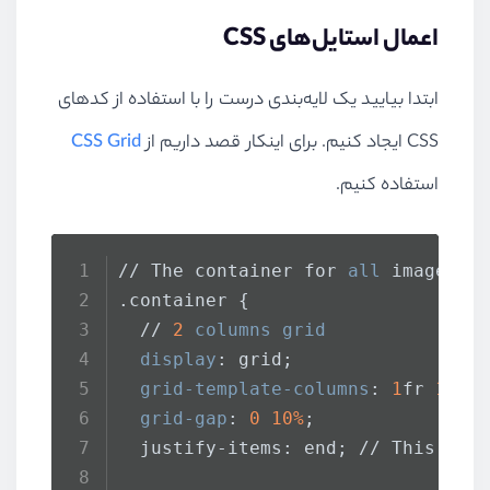
اعمال استایل‌های CSS
ابتدا بیایید یک لایه‌بندی درست را با استفاده از کدهای
CSS ایجاد کنیم. برای اینکار قصد داریم از
CSS Grid
استفاده کنیم.
// The container for 
all
 images
.container
 {
  // 
2
columns
grid
display
: grid;
grid-template-columns
: 
1
fr 
1
fr;
grid-gap
: 
0
10%
;
  justify-items: end; // This wil