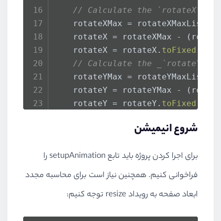
// Calculate the `rotateX` va
    rotateXMax = rotateXMaxList[i
    rotateX = rotateXMax - (rotat
    rotateX = rotateX.
toFixed
(
2
)
// Calculate the _`rotateY`_ 
    rotateYMax = rotateYMaxList_[
    rotateY = rotateYMax - (rotat
    rotateY = rotateY.
toFixed
(
2
)
// Calculate the `translateX`
شروع انیمیشن
if
 (windowWidth > 
760
) {
      translateX = translateXMax 
برای اجرا کردن پروژه باید تابع setupAnimation را
      translateX = translateX.
toF
    } 
else
 {
فراخوانی کنیم. همچنین نیاز است برای محاسبه مجدد
      translateX = 
0
ابعاد صفحه به رویداد resize توجه کنیم:
    }
// Invert `rotateX` and `rota