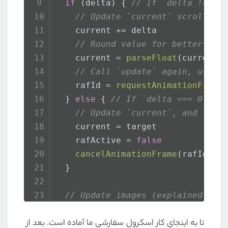
if
 (delta) { 
// If `delta !== 0
// Update `current` scroll po
    current += delta
// Round value for better per
    current = 
parseFloat
(current.
// Call `update` again, using
    rafId = 
requestAnimationFrame
  } 
else
 { 
// If `delta === 0`
// Update `current`, and fini
    current = target
    rafActive = 
false
cancelAnimationFrame
(rafId)
  }
// Update images (explained bel
updateAnimationImages
()
تا به اینجای کار اسکرول سفارشی ما آماده است. بعد از