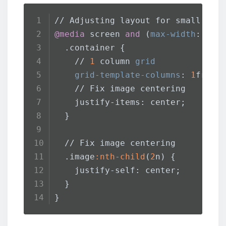
// Adjusting layout for small scr
@media
 screen 
and
 (
max-width
: 
760
.container
 {
    // 
1
 column 
grid
grid-template-columns
: 
1
fr;
    // Fix image centering
    justify-items: center;
  }
  // Fix image centering
.image
:nth-child
(
2
n) {
    justify-self: center;
  }
}