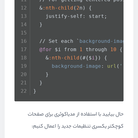
  &
:nth-child
(
2
n) {
    justify-self: start;
  }
  // Set each `
background-image
` 
@for
 $i from 
1
 through 
10
 {
    &
:nth-child
(#{$
i
}) {
background-image
: 
url
(
'../i
    }
  }
}
حال بیایید با استفاده از مدیاکوئری برای صفحات
کوچکتر یکسری تنظیمات جدید را اعمال کنیم: