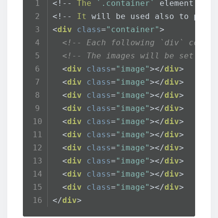
<!-- 
The
`.container`
 element wil
<!-- 
It
 will be used also to perf
<
div
class
=
"container"
>
<!-- Each following `div` corre
<!-- The images will be set usi
<
div
class
=
"image"
>
</
div
>
<
div
class
=
"image"
>
</
div
>
<
div
class
=
"image"
>
</
div
>
<
div
class
=
"image"
>
</
div
>
<
div
class
=
"image"
>
</
div
>
<
div
class
=
"image"
>
</
div
>
<
div
class
=
"image"
>
</
div
>
<
div
class
=
"image"
>
</
div
>
<
div
class
=
"image"
>
</
div
>
<
div
class
=
"image"
>
</
div
>
</
div
>