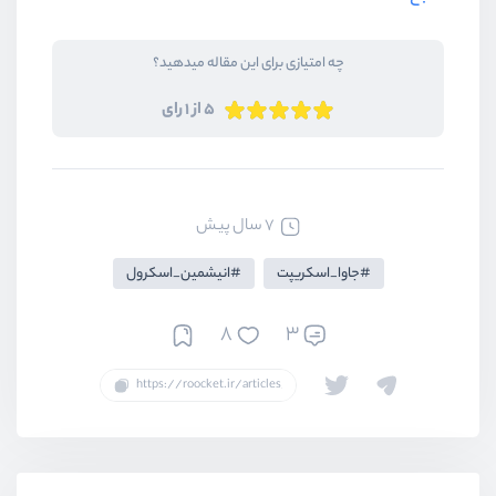
چه امتیازی برای این مقاله میدهید؟
5 از 1 رای
7 سال پیش
جاوا_اسکریپت
انیشمین_اسکرول
8
3