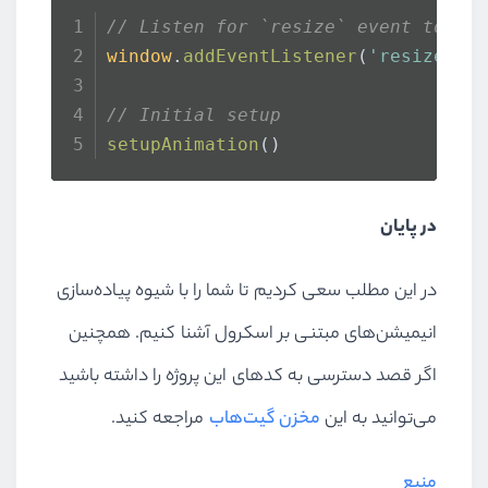
// Also update `translateX` v
// Listen for `resize` event to re
if
 (intersectionRatioValue < 
window
.
addEventListener
(
'resize'
, 
      rotateX = -rotateX
      rotateY = -rotateY
// Initial setup
      translateX = index % 
2
 ? -t
setupAnimation
()
    } 
else
 {
      translateX = index % 
2
 ? 
0
 
    }
در پایان
// Set the CSS `transform`, u
setTransform
(image, 
'perspect
در این مطلب سعی کردیم تا شما را با شیوه پیاده‌سازی
  })
}
انیمیشن‌های مبتنی بر اسکرول آشنا کنیم. همچنین
اگر قصد دسترسی به کدهای این پروژه را داشته باشید
می‌توانید به این
مخزن گیت‌هاب
مراجعه کنید.
منبع