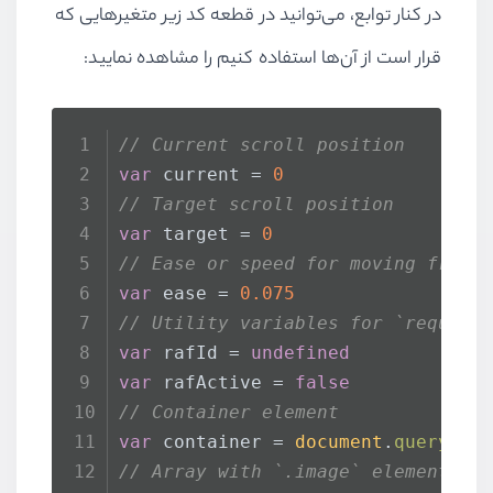
در کنار توابع، می‌توانید در قطعه کد زیر متغیرهایی که
قرار است از آن‌ها استفاده کنیم را مشاهده نمایید:
// Current scroll position
var
 current = 
0
// Target scroll position
var
 target = 
0
// Ease or speed for moving from 
var
 ease = 
0.075
// Utility variables for `request
var
 rafId = 
undefined
var
 rafActive = 
false
// Container element
var
 container = 
document
.
querySel
// Array with `.image` elements