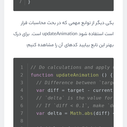
}
یکی دیگر از توابع مهمی که در بحث محاسبات قرار
است استفاده شود updateAnimation است. برای درک
بهتر این تابع بیایید کدهای آن را مشاهده کنیم:
// Do calculations and apply CSS 
function
updateAnimation
 () {
// Difference between `target` 
var
 diff = target - current
// `delta` is the value for add
// If `diff < 0.1`, make `delta
var
 delta = 
Math
.
abs
(diff) < 
0.