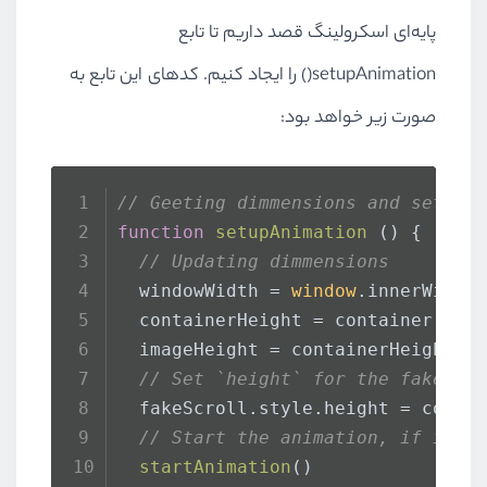
پایه‌ای اسکرولینگ قصد داریم تا تابع
setupAnimation() را ایجاد کنیم. کدهای این تابع به
صورت زیر خواهد بود:
// Geeting dimmensions and settin
function
setupAnimation
 () {
// Updating dimmensions
  windowWidth = 
window
.
innerWidth
  containerHeight = container.
get
  imageHeight = containerHeight /
// Set `height` for the fake sc
  fakeScroll.
style
.
height
 = conta
// Start the animation, if it i
startAnimation
()