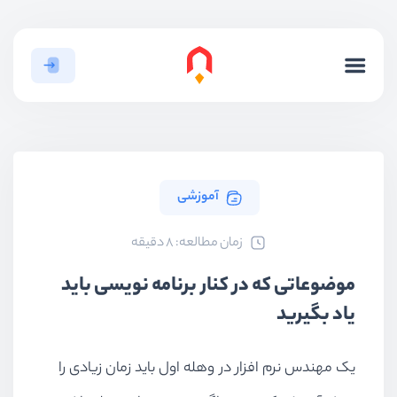
آموزشی
ﺯﻣﺎﻥ ﻣﻄﺎﻟﻌﻪ: 8 دقیقه
موضوعاتی که در کنار برنامه نویسی باید
یاد بگیرید
یک مهندس نرم افزار در وهله اول باید زمان زیادی را