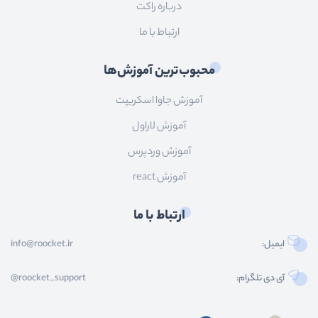
درباره راکت
ارتباط با ما
محبوب‌ترین آموزش‌ها
آموزش جاوا اسکریپت
آموزش لاراول
آموزش وردپرس
آموزش react
ارتباط با ما
ایمیل:
info@roocket.ir
آی دی تلگرام:
@roocket_support