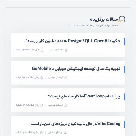
مقالات برگزیده
مقالات برگزیده را از این قسمت میتوانید ببینید
چگونه OpenAI با PostgreSQL به ۸۰۰ میلیون کاربر رسید؟
ارسطو عباسی
زمان مطالعه: 20 دقیقه
تجربه یک سال توسعه اپلیکیشن موبایل با GoMobile
ارسطو عباسی
زمان مطالعه: 17 دقیقه
چرا ادغام Event Loopها کار ساده‌ای نیست؟
ارسطو عباسی
زمان مطالعه: 14 دقیقه
Vibe Coding در حال نابود کردن پروژه‌های متن‌باز است
ارسطو عباسی
زمان مطالعه: 10 دقیقه