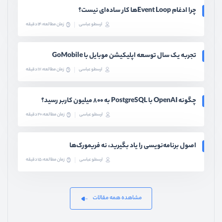
چرا ادغام Event Loopها کار ساده‌ای نیست؟
ارسطو عباسی
زمان مطالعه: 14 دقیقه
تجربه یک سال توسعه اپلیکیشن موبایل با GoMobile
ارسطو عباسی
زمان مطالعه: 17 دقیقه
چگونه OpenAI با PostgreSQL به ۸۰۰ میلیون کاربر رسید؟
ارسطو عباسی
زمان مطالعه: 20 دقیقه
اصول برنامه‌نویسی را یاد بگیرید، نه فریمورک‌ها
ارسطو عباسی
زمان مطالعه: 15 دقیقه
مشاهده همه مقالات