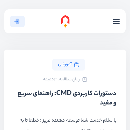
آموزشی
ﺯﻣﺎﻥ ﻣﻄﺎﻟﻌﻪ: 3 دقیقه
دستورات کاربردی CMD: راهنمای سریع
و مفید
با سلام خدمت شما توسعه دهنده عزیز ; قطعا تا به