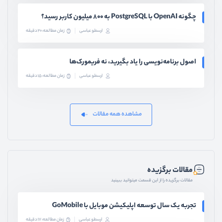
چگونه OpenAI با PostgreSQL به ۸۰۰ میلیون کاربر رسید؟
ارسطو عباسی
زمان مطالعه: 20 دقیقه
اصول برنامه‌نویسی را یاد بگیرید، نه فریمورک‌ها
ارسطو عباسی
زمان مطالعه: 15 دقیقه
مشاهده همه مقالات
مقالات برگزیده
مقالات برگزیده را از این قسمت میتوانید ببینید
تجربه یک سال توسعه اپلیکیشن موبایل با GoMobile
ارسطو عباسی
زمان مطالعه: 17 دقیقه