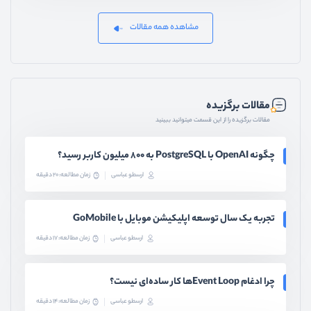
مشاهده همه مقالات
مقالات برگزیده
مقالات برگزیده را از این قسمت میتوانید ببینید
چگونه OpenAI با PostgreSQL به ۸۰۰ میلیون کاربر رسید؟
ارسطو عباسی
زمان مطالعه: 20 دقیقه
تجربه یک سال توسعه اپلیکیشن موبایل با GoMobile
ارسطو عباسی
زمان مطالعه: 17 دقیقه
چرا ادغام Event Loopها کار ساده‌ای نیست؟
ارسطو عباسی
زمان مطالعه: 14 دقیقه