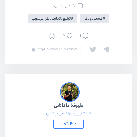
7 سال پیش
کسب_و_کار
تبلیغ_تجارت_طراحی_وب
0
1
علیرضا داداشی
دانشجوی مهندسی پزشکی
دنبال کردن