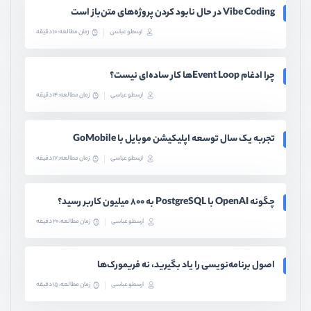
Vibe Coding در حال نابود کردن پروژه‌های متن‌باز است
ارسطو عباسی
زمان مطالعه: 10 دقیقه
چرا ادغام Event Loopها کار ساده‌ای نیست؟
ارسطو عباسی
زمان مطالعه: 14 دقیقه
تجربه یک سال توسعه اپلیکیشن موبایل با GoMobile
ارسطو عباسی
زمان مطالعه: 17 دقیقه
چگونه OpenAI با PostgreSQL به ۸۰۰ میلیون کاربر رسید؟
ارسطو عباسی
زمان مطالعه: 20 دقیقه
اصول برنامه‌نویسی را یاد بگیرید، نه فریمورک‌ها
ارسطو عباسی
زمان مطالعه: 15 دقیقه