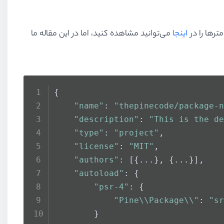
اینجا
می‌توانید مشاهده کنید، اما در این مقاله ما
{
"name"
: 
"thepinecode/package-n
"description"
: 
"This is the de
"type"
: 
"project"
,
"license"
: 
"MIT"
,
"authors"
: [{...}, {...}],
"autoload"
: {
"psr-4"
: {
"Pine\\Package\\"
: 
"sr
        }