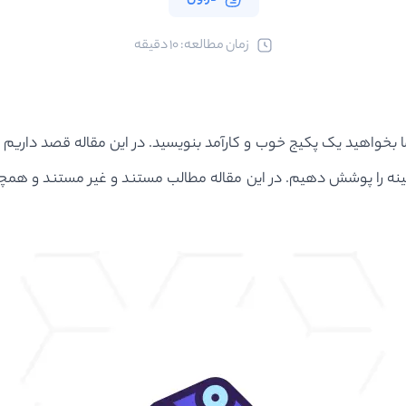
ﺯﻣﺎﻥ ﻣﻄﺎﻟﻌﻪ: 10 دقیقه
 بخواهید یک پکیج خوب و کارآمد بنویسید. در این مقاله قصد داریم 
ه را پوشش دهیم. در این مقاله مطالب مستند و غیر مستند و همچنین