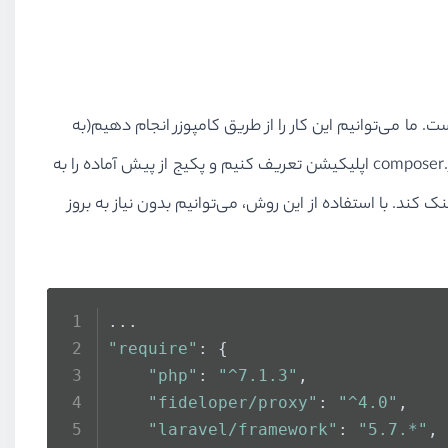
    }
}
 ما می‌توانیم این کار را از طریق کامپوزر انجام دهیم(به
همین دلیل است که تنظیم کامپوزر پکیج اهمیت فراوانی دارد). بنابراین ما می‌توانیم مخازن(repositories) پکیج خود را در فایل composer.json اپلیکیشن تعریف کنیم و پکیج از پیش آماده را به
 به صورت نصب محلی را لینک ‌کند. با استفاده از این روش، می‌توانیم بدون نیاز به بروز
...
"require"
: {
"php"
: 
"^7.1.3"
,
"fideloper/proxy"
: 
"^4.0"
,
"laravel/framework"
: 
"5.7.*"
,