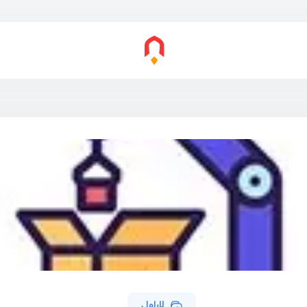
لاراول