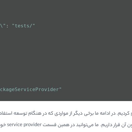
\"
: 
"tests/"
ckageServiceProvider"
ما موارد خیلی اساسی برای فایل composer.json تنظیم کردیم. در ادامه ما برخی دیگر از مواردی 
"