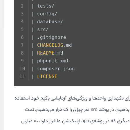
| tests/
| config/
| database/
| src/
| .
gitignore
| 
CHANGELOG
.
md
| 
README
.
md
| phpunit.
xml
| composer.
json
| 
LICENSE
اپلیکیشن لاراول در پوشه‌ی resource فایل‌های view و فایل‌های js و css مورد نیاز خود را ذخیره می‌کنیم. ما از پوشه‌ test برای نگهداری واحدها و ویژگی‌های آزمایشی پکیج خود استفاده
می‌کنید. در ادامه از پوشه‌ی config برای قرار دادن فایل کانفیگ خود استفاده می‌کنیم. ما migrationها را در پوشه دیتابیس قرار می‌دهیم، در پوشه src هر چیزی را که قرار می‌دهیم، تحت
namespace پکیج خود نگهداری می‌کنیم مانند: serviceprovider، مدل‌ها ، کنترلرها ، middlewares ، jobs ، commands و هر چیز دیگری که در پوشه‌ی app اپلیکیشن ما قرار دارد، به عبارتی