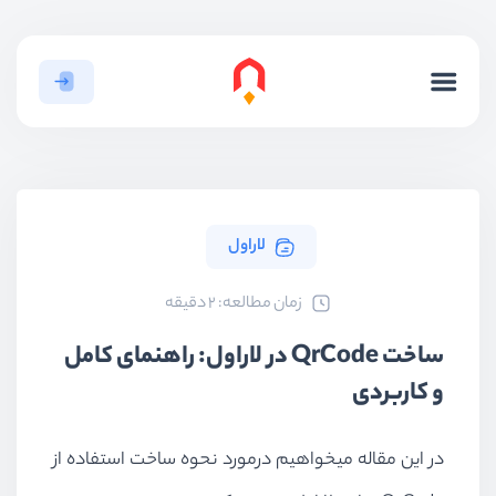
لاراول
ﺯﻣﺎﻥ ﻣﻄﺎﻟﻌﻪ: 2 دقیقه
ساخت QrCode در لاراول: راهنمای کامل
و کاربردی
در این مقاله میخواهیم درمورد نحوه ساخت استفاده از