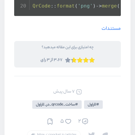
QrCode
::
format
(
'png'
)->
merge
(
'htt
مستندات
چه امتیازی برای این مقاله میدهید؟
3.67 از 3 رای
7 سال پیش
لاراول
ساخت_qrcode_در_لاراول
5
2