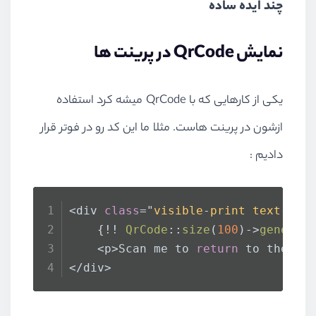
چند ایده ساده
نمایش QrCode در پرینت ها
یکی از کارهایی که با QrCode میشه کرد استفاده
ازشون در پرینت هاست. مثلا ما این کد رو در فوتر قرار
دادیم :
<div 
class
="
visible
-
print
text
-
cen
    {!! 
QrCode
::
size
(
100
)->
generat
    <p>Scan me to 
return
 to the or
</div>