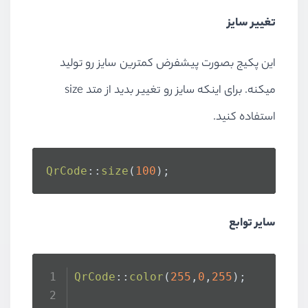
تغییر سایز
این پکیج بصورت پیشفرض کمترین سایز رو تولید
میکنه. برای اینکه سایز رو تغییر بدید از متد size
استفاده کنید.
QrCode
::
size
(
100
);
سایر توابع
QrCode
::
color
(
255
,
0
,
255
);