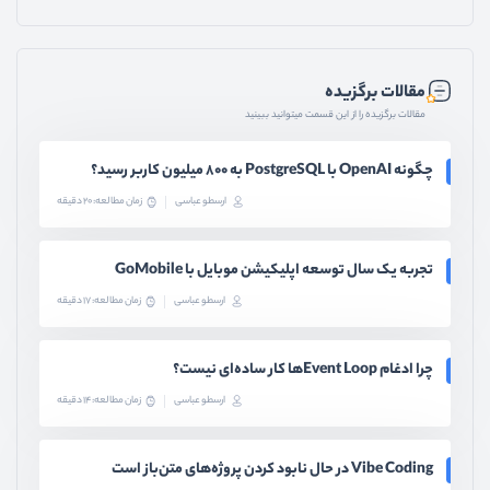
مقالات برگزیده
مقالات برگزیده را از این قسمت میتوانید ببینید
چگونه OpenAI با PostgreSQL به ۸۰۰ میلیون کاربر رسید؟
ارسطو عباسی
زمان مطالعه: 20 دقیقه
تجربه یک سال توسعه اپلیکیشن موبایل با GoMobile
ارسطو عباسی
زمان مطالعه: 17 دقیقه
چرا ادغام Event Loopها کار ساده‌ای نیست؟
ارسطو عباسی
زمان مطالعه: 14 دقیقه
Vibe Coding در حال نابود کردن پروژه‌های متن‌باز است