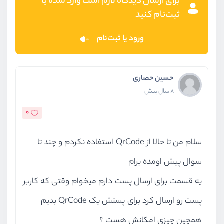
برای ارسال دیدگاه لازم است وارد شده یا
ثبت‌نام کنید
ورود یا ثبت‌نام
حسین حصاری
8 سال پیش
0
سلام من تا حالا از QrCode استفاده نکردم و چند تا
سوال پیش اومده برام
یه قسمت برای ارسال پست دارم میخوام وقتی که کاربر
پست رو ارسال کرد برای پستش یک QrCode بدیم
همچین چیزی امکانش هست ؟