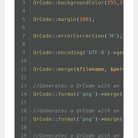
QrCode
::
backgroundColor
(
255
,
255
,
0
QrCode
::
margin
(
100
);
QrCode
::
errorCorrection
(
'H'
);
QrCode
::
encoding
(
'UTF-8'
)->
genera
QrCode
::
merge
(
$filename
, 
$percent
//Generates a QrCode with an imag
QrCode
::
format
(
'png'
)->
merge
(
'pat
//Generates a QrCode with an imag
QrCode
::
format
(
'png'
)->
merge
(
'pat
//Generates a QrCode with an imag