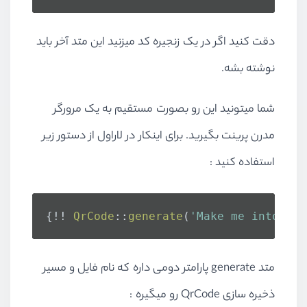
دقت کنید اگر در یک زنجیره کد میزنید این متد آخر باید
نوشته بشه.
شما میتونید این رو بصورت مستقیم به یک مرورگر
مدرن پرینت بگیرید. برای اینکار در لاراول از دستور زیر
استفاده کنید :
{!! 
QrCode
::
generate
(
'Make me into a Q
متد generate پارامتر دومی داره که نام فایل و مسیر
ذخیره سازی QrCode رو میگیره :