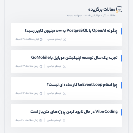
مقالات برگزیده
مقالات برگزیده را از این قسمت میتوانید ببینید
چگونه OpenAI با PostgreSQL به ۸۰۰ میلیون کاربر رسید؟
ارسطو عباسی
زمان مطالعه: 20 دقیقه
تجربه یک سال توسعه اپلیکیشن موبایل با GoMobile
ارسطو عباسی
زمان مطالعه: 17 دقیقه
چرا ادغام Event Loopها کار ساده‌ای نیست؟
ارسطو عباسی
زمان مطالعه: 14 دقیقه
Vibe Coding در حال نابود کردن پروژه‌های متن‌باز است
ارسطو عباسی
زمان مطالعه: 10 دقیقه