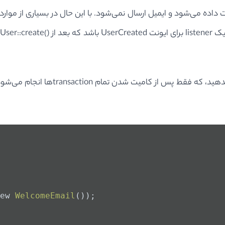
transaction با خطا مواجه شود، یک exception برگشت داده می‌شود و ایمیل ارسال نمی‌شود. با ا
ف
ew 
WelcomeEmail
());