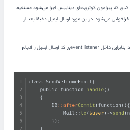
ین حال در بسیاری از موارد کدی که پیرامون کوئری‌های دیتابیس اجرا می‌شود مستقیما
راخوانی نمی‌شود. برای مثال، ممکن است ارسال ایمیل داخل یک listener برای ایونت UserCreated باشد که بعد از ()User::create فراخوانی می‌شود. در این مورد ارسال ایمیل دقیقا بعد از
از لاراول v8.19.0 ، می‌توانید هر کدی را داخل یک closure قرار بدهید، که فقط پس از کامیت شدن تمام transactionها انجام می‌شود. بنابراین داخل event listenerی که ارسال ایمیل را انجام
class SendWelcomeEmail{
    public function 
handle
()
    {
        DB
::after
Commit
(function(){
            Mail::
to
(
$user
)->
send
(n
        });
    }    