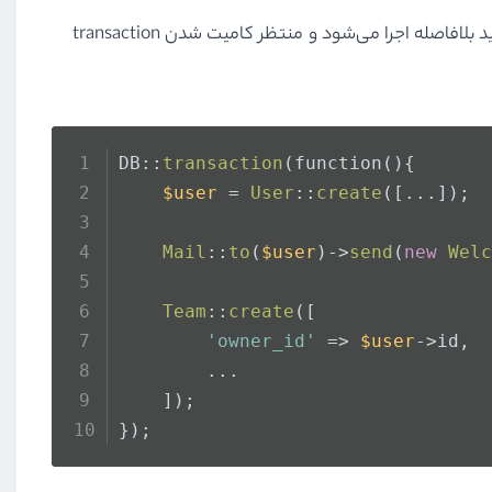
کوئری‌های دیتابیس را در نظر می‌گیرند. هر کد دیگری که شما داخل transaction قرار داده‌اید بلافاصله اجرا می‌شود و منتظر کامیت شدن transaction
DB::
transaction
(function(){
$user
 = 
User
::
create
([...]);
Mail
::
to
(
$user
)->
send
(
new
Welc
Team
::
create
([
'owner_id'
 => 
$user
->id,
        ...
    ]);
});