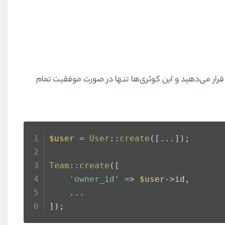
ستفاده از database transactions یک روش قدرتمند برای اطمینان از یکپارچگی داده است. شما چندین کوئری را در یک transaction قرار می‌دهید و این کوئری‌ها تنها در صورت موفقیت تمام
$user
 = 
User
::
create
([...]);
Team
::
create
([
'owner_id'
 => 
$user
->id,
    ...
]);