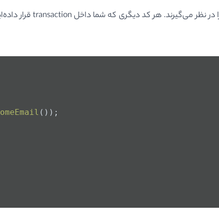
omeEmail
());