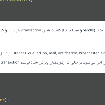
elcomeEmail
());
er
);