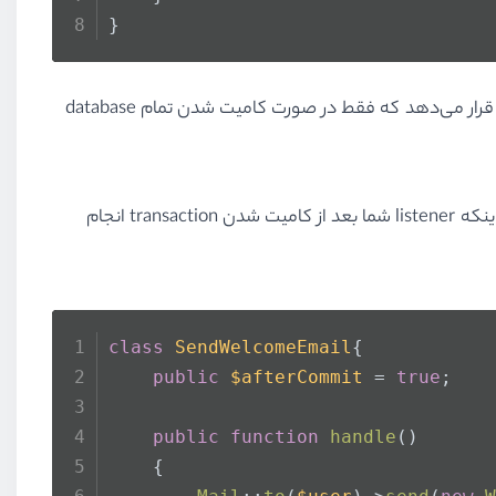
}
حالا وقتی کاربر ایجاد شود و ایونت صدازده شود، listener متد afterCommit را صدا می‌زند که منطق ارسال ایمیل را در local cache قرار می‌دهد که فقط در صورت کامیت شدن تمام database
اما اگر موافق باشید، قرار دادن کد داخل closure ظاهر زیبایی به کد نمی‌دهد. به همین دلیل، لاراول روش دیگری را برای اطمینان از اینکه listener شما بعد از کامیت شدن transaction انجام
class
SendWelcomeEmail
{
public
$afterCommit
 = 
true
;
public
function
handle
(
)
    {