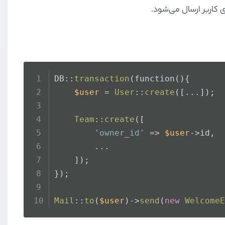
ی کاربر ارسال می‌شود.
DB::
transaction
(function(){
$user
 = 
User
::
create
([...]);
Team
::
create
([
'owner_id'
 => 
$user
->id,
        ...
    ]);
});
Mail
::
to
(
$user
)->
send
(
new
WelcomeE