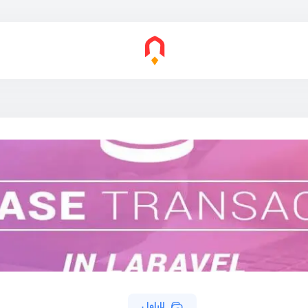
لاراول