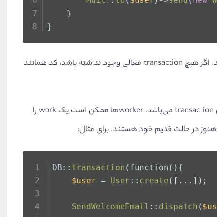
Mail
::
to
(
$user
)->
send
(
new
W
    }    
}
با استفاده از afterCommit$ ما می‌توانیم به لاراول بگوییم که متد ()handle را فقط بعد از کامیت شدن transactionهای باز اجرا کند. اگر هیچ transaction فعالی وجود نداشته باشد، کد همانند
سناریوی بعدی که در آن به کار شما می‌آید dispatch کردن queued job, mail, notification, broadcasted event یا listener از داخل transaction می‌باشد. workerها ممکن است یک work را
DB::
transaction
(function(){
$user
 = 
User
::
create
([...]);
SendWelcomeEmail
::
dispatch
(
$us