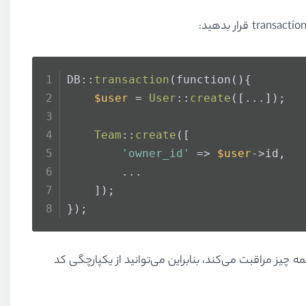
DB::
transaction
(function(){
$user
 = 
User
::
create
([...]);
Team
::
create
([
'owner_id'
 => 
$user
->id,
        ...
    ]);
});
ین چند خط کد ساده از همه چیز مراقبت می‌کند، بنابراین می‌توانید از یکپارچگی کد