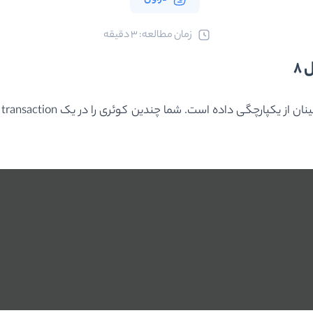
ﺯﻣﺎﻥ ﻣﻄﺎﻟﻌﻪ: 3 دقیقه
ا