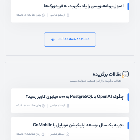
اصول برنامه‌نویسی را یاد بگیرید، نه فریمورک‌ها
ارسطو عباسی
زمان مطالعه: 15 دقیقه
مشاهده همه مقالات
مقالات برگزیده
مقالات برگزیده را از این قسمت میتوانید ببینید
چگونه OpenAI با PostgreSQL به ۸۰۰ میلیون کاربر رسید؟
ارسطو عباسی
زمان مطالعه: 20 دقیقه
تجربه یک سال توسعه اپلیکیشن موبایل با GoMobile
ارسطو عباسی
زمان مطالعه: 17 دقیقه