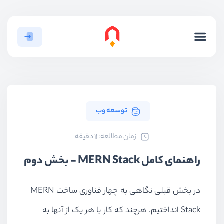
توسعه وب
ﺯﻣﺎﻥ ﻣﻄﺎﻟﻌﻪ: 11 دقیقه
راهنمای کامل MERN Stack - بخش دوم
در بخش قبلی نگاهی به چهار فناوری ساخت
MERN
Stack
انداختیم. هرچند که کار با هر یک از آنها به