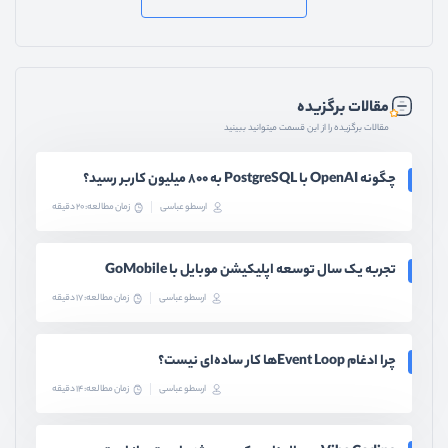
مقالات برگزیده
مقالات برگزیده را از این قسمت میتوانید ببینید
چگونه OpenAI با PostgreSQL به ۸۰۰ میلیون کاربر رسید؟
ارسطو عباسی
زمان مطالعه: 20 دقیقه
تجربه یک سال توسعه اپلیکیشن موبایل با GoMobile
ارسطو عباسی
زمان مطالعه: 17 دقیقه
چرا ادغام Event Loopها کار ساده‌ای نیست؟
ارسطو عباسی
زمان مطالعه: 14 دقیقه