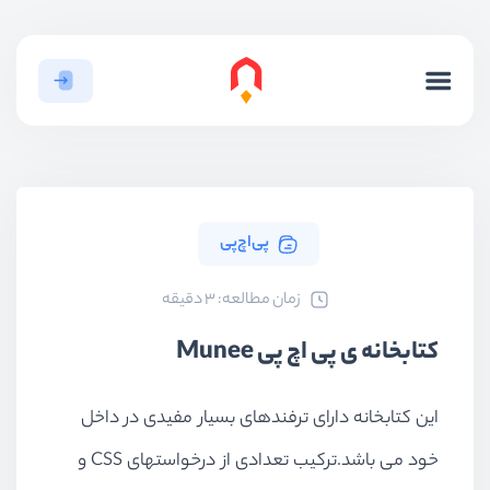
پی‌اچ‌پی
ﺯﻣﺎﻥ ﻣﻄﺎﻟﻌﻪ: 3 دقیقه
کتابخانه ی پی اچ پی Munee
این کتابخانه دارای ترفندهای بسیار مفیدی در داخل
خود می باشد.ترکیب تعدادی از درخواستهای CSS و