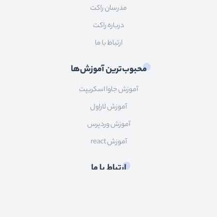
مدرسان راکت
درباره راکت
ارتباط با ما
محبوب‌ترین آموزش‌ها
آموزش جاوا اسکریپت
آموزش لاراول
آموزش وردپرس
آموزش react
ارتباط با ما
ایمیل:
info@roocket.ir
آی دی تلگرام:
@roocket_support