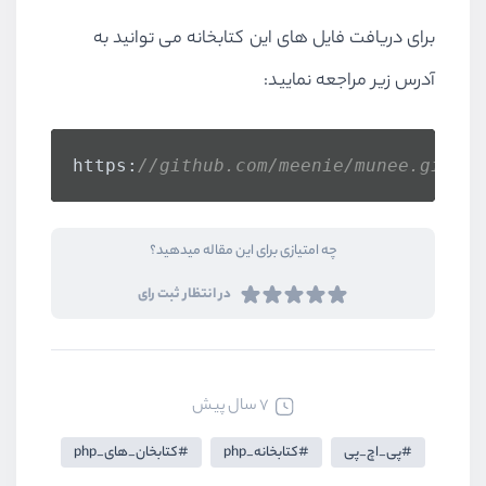
برای دریافت فایل های این کتابخانه می توانید به
آدرس زیر مراجعه نمایید:
https:
//github.com/meenie/munee.git
چه امتیازی برای این مقاله میدهید؟
در انتظار ثبت رای
7 سال پیش
پی_اچ_پی
کتابخانه_php
کتابخان_های_php