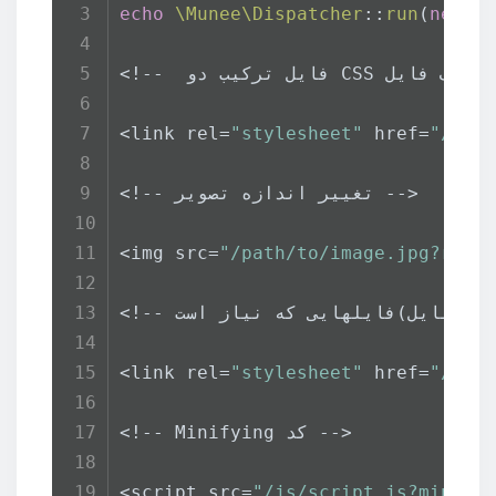
echo
\Munee\Dispatcher
::
run
(
new
\
<link rel=
"stylesheet"
 href=
"/css
<!-- تغییر اندازه تصویر -->
<img src=
"/path/to/image.jpg?resi
<link rel=
"stylesheet"
 href=
"/css
<!-- Minifying کد -->
<script src=
"/js/script.js?minify