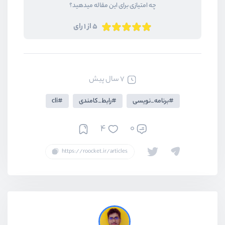
چه امتیازی برای این مقاله میدهید؟
5 از 1 رای
7 سال پیش
برنامه_نویسی
رابط_کامندی
cli
4
0