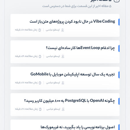
۵ مقاله اخیر
۵ مقاله اخیر از این قسمت برای شما در دسترس است
Vibe Coding در حال نابود کردن پروژه‌های متن‌باز است
ارسطو عباسی
زمان مطالعه: 10 دقیقه
چرا ادغام Event Loopها کار ساده‌ای نیست؟
ارسطو عباسی
زمان مطالعه: 14 دقیقه
تجربه یک سال توسعه اپلیکیشن موبایل با GoMobile
ارسطو عباسی
زمان مطالعه: 17 دقیقه
چگونه OpenAI با PostgreSQL به ۸۰۰ میلیون کاربر رسید؟
ارسطو عباسی
زمان مطالعه: 20 دقیقه
اصول برنامه‌نویسی را یاد بگیرید، نه فریمورک‌ها