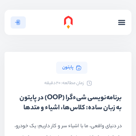
پایتون
ﺯﻣﺎﻥ ﻣﻄﺎﻟﻌﻪ: 20 دقیقه
برنامه‌نویسی شیءگرا (OOP) در پایتون
به زبان ساده: کلاس‌ها، اشیاء و متدها
در دنیای واقعی، ما با اشیاء سر و کار داریم: یک خودرو،