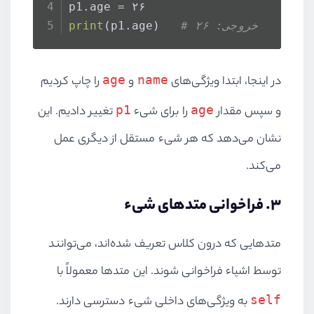
p1.age = ۲۶
# خروجی: ۲۶
(p1.age)   
print
age
name
در اینجا، ابتدا ویژگی‌های
و
را چاپ کردیم
p1
age
و سپس مقدار
را برای شیء
تغییر دادیم. این
نشان می‌دهد که هر شیء مستقل از دیگری عمل
می‌کند.
۳. فراخوانی متدهای شیء
متدهایی که درون کلاس تعریف شده‌اند، می‌توانند
توسط اشیاء فراخوانی شوند. این متدها معمولاً با
self
به ویژگی‌های داخلی شیء دسترسی دارند.