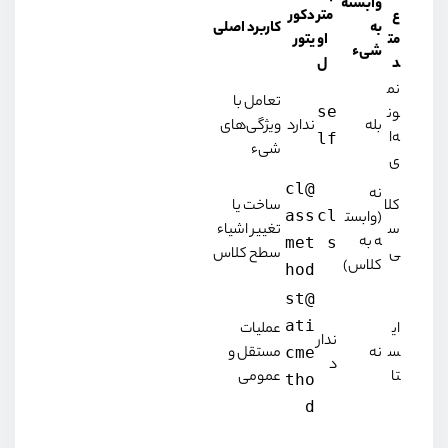
وابسته
ع
متر
دکور
به
کاربرد اصلی
مت
او
یتور
شیء
د
ل
نم
تعامل با
se
ون
بله
ندارد
ویژگی‌های
ه‌ا
lf
شیء
ی
@cl
نه
کلا
ساخت یا
ass
cl
(وابست
س
تغییر اشیاء
ه به
met
s
ی
سطح کلاس
کلاس)
hod
@st
ati
ای
عملیات
ندار
س
نه
مستقل و
cme
د
تا
عمومی
tho
d