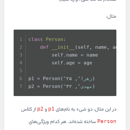
مثال:
class
Person
:
def
__init__
(
self, name, age
):
        self.name = name
        self.age = age
, ۲۵)
"زهرا"
p1 = Person(
, ۳۲)
"مهدی"
p2 = Person(
p2
p1
در این مثال، دو شیء به نام‌های
و
از کلاس
Person
ساخته شده‌اند. هر کدام ویژگی‌های