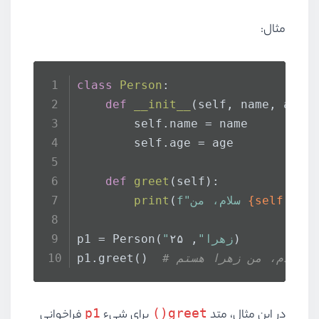
مثال:
class
Person
:
def
__init__
(
self, name, age
)
        self.name = name
        self.age = age
def
greet
(
self
):
{self.nam
f"سلام، من 
(
print
, ۲۵)
"زهرا"
p1 = Person(
p1.greet()  
p1
greet()
در این مثال، متد
برای شیء
فراخوانی