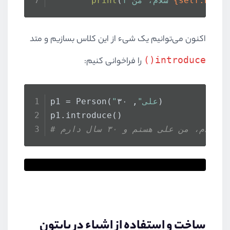
{self.name
f"سلام، من 
(
print
اکنون می‌توانیم یک شیء از این کلاس بسازیم و متد
introduce()
را فراخوانی کنیم:
, ۳۰)
"علی"
p1 = Person(
p1.introduce()
ساخت و استفاده از اشیاء در پایتون