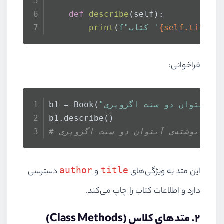
def
describe
(
self
):
{self.title}
f"کتاب '
(
print
فراخوانی:
b1 = Book(
,
b1.describe()
وان دو سنت اگزوپری
author
title
این متد به ویژگی‌های
و
دسترسی
دارد و اطلاعات کتاب را چاپ می‌کند.
۲. متدهای کلاس (Class Methods)