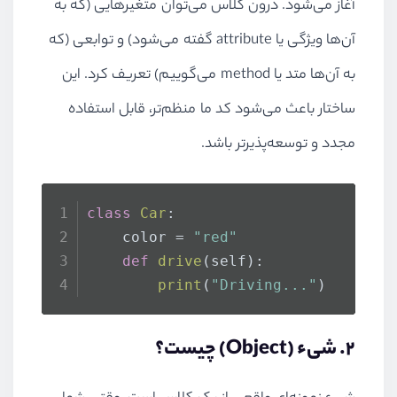
آغاز می‌شود. درون کلاس می‌توان متغیرهایی (که به
آن‌ها ویژگی یا attribute گفته می‌شود) و توابعی (که
به آن‌ها متد یا method می‌گوییم) تعریف کرد. این
ساختار باعث می‌شود کد ما منظم‌تر، قابل استفاده
مجدد و توسعه‌پذیرتر باشد.
class
Car
:
    color = 
"red"
def
drive
(
self
):
print
(
"Driving..."
)
۲. شیء (Object) چیست؟