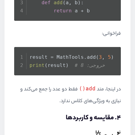
def
add
(
a, b
):
return
 a + b
فراخوانی:
result = MathTools.add(
3
, 
5
)
# خروجی: 8
(result)  
print
add()
در اینجا، متد
فقط دو عدد را جمع می‌کند و
نیازی به ویژگی‌های کلاس ندارد.
۴. مقایسه و کاربردها
نو
پارا