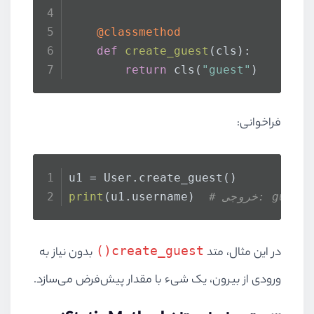
    @classmethod
def
create_guest
(
cls
):
return
 cls(
"guest"
)
فراخوانی:
u1 = User.create_guest()
# خروجی: guest
(u1.username)  
print
create_guest()
در این مثال، متد
بدون نیاز به
ورودی از بیرون، یک شیء با مقدار پیش‌فرض می‌سازد.