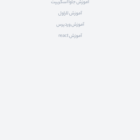
آموزش جاوا اسکریپت
آموزش لاراول
آموزش وردپرس
آموزش react
ارتباط با ما
ایمیل:
info@roocket.ir
آی دی تلگرام:
@roocket_support
کليه حقوق محصولات و محتوای اين سایت متعلق به راکت می باشد و هر گونه کپی برداری از