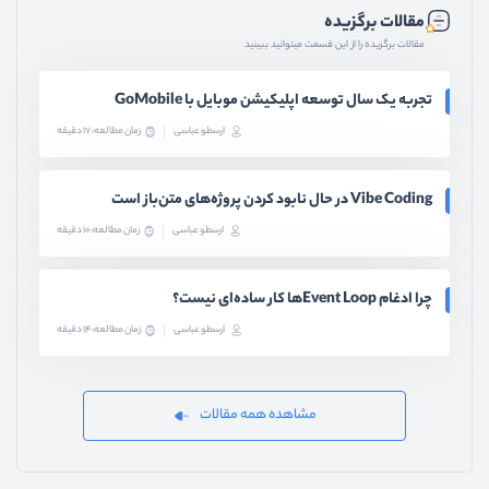
مقالات برگزیده
مقالات برگزیده را از این قسمت میتوانید ببینید
تجربه یک سال توسعه اپلیکیشن موبایل با GoMobile
ارسطو عباسی
زمان مطالعه: 17 دقیقه
Vibe Coding در حال نابود کردن پروژه‌های متن‌باز است
ارسطو عباسی
زمان مطالعه: 10 دقیقه
چرا ادغام Event Loopها کار ساده‌ای نیست؟
ارسطو عباسی
زمان مطالعه: 14 دقیقه
مشاهده همه مقالات