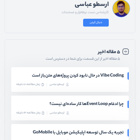
ارسطو عباسی
کارشناس تست نرم‌افزار و مستندات
دنبال کردن
۵ مقاله اخیر
۵ مقاله اخیر از این قسمت برای شما در دسترس است
Vibe Coding در حال نابود کردن پروژه‌های متن‌باز است
ارسطو عباسی
زمان مطالعه: 10 دقیقه
چرا ادغام Event Loopها کار ساده‌ای نیست؟
ارسطو عباسی
زمان مطالعه: 14 دقیقه
تجربه یک سال توسعه اپلیکیشن موبایل با GoMobile