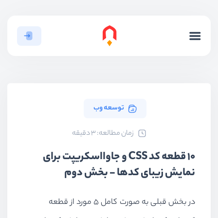
توسعه وب
ﺯﻣﺎﻥ ﻣﻄﺎﻟﻌﻪ: 3 دقیقه
10 قطعه کد CSS و جاوااسکریپت برای
نمایش زیبای کدها - بخش دوم
در بخش قبلی به صورت کامل ۵ مورد از قطعه