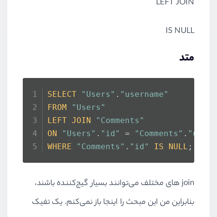
LEFT JOIN
IS NULL
متد
SELECT
"Users"
.
"username"
FROM
"Users"
LEFT
JOIN
"Comments"
ON
"Users"
.
"id"
 = 
"Comments"
.
"user
WHERE
"Comments"
.
"id"
IS
NULL
;
join
های مختلف می‌توانند بسیار گیج‌کننده باشند،
بنابراین من این مبحث را اینجا باز نمی‌کنم. یک تفیک