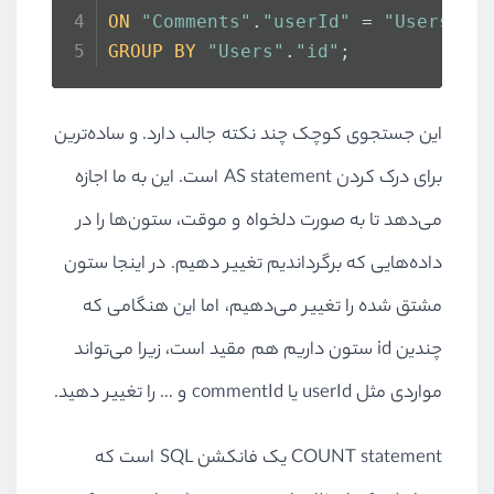
ON
"Comments"
.
"userId"
 = 
"Users"
.
"
GROUP
BY
"Users"
.
"id"
;
این جستجوی کوچک چند نکته جالب دارد. و ساده‌ترین
برای درک کردن
AS statement
است. این به ما اجازه
می‌دهد تا به صورت دلخواه و موقت، ستون‌ها را در
داده‌هایی که برگرداندیم تغییر دهیم. در اینجا ستون
مشتق شده را تغییر می‌دهیم، اما این هنگامی که
چندین
id
ستون داریم هم مقید است، زیرا می‌تواند
مواردی مثل
userId
یا
commentId
و … را تغییر دهید.
COUNT statement
یک فانکشن
SQL
است که