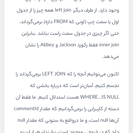
وجود دارد. از طرف دیگر،
left join
همه چیز را از جدول
اول یا سمت چپ (اونی که
FROM
داره) برمی‌گرداند،
حتی اگر چیزی در جدول سمت راست نباشد. بنابراین
inner join
فقط رکورد
Jackson
و
Abbey
را نشان
می‌دهد.
اکنون می‌توانیم آنچه را که
LEFT JOIN
برمی‌گرداند را
تجسم کنیم، آسان‌تر است که درباره بخشی که
WHERE...IS NULL
هست استدلال کنیم. ما فقط آن
دسته از کاربرانی را برمی‌گردانیم که مقدار
commentId
آن‌ها
null
است، و ما در‌واقع به ستونی که مقدار
null
دارد که در خروجی موجود است، ‌نیاز نداریم، از این‌رو