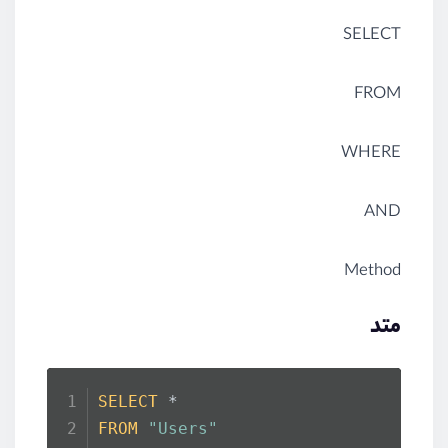
SELECT
FROM
WHERE
AND
Method
متد
SELECT
 *
FROM
"Users"