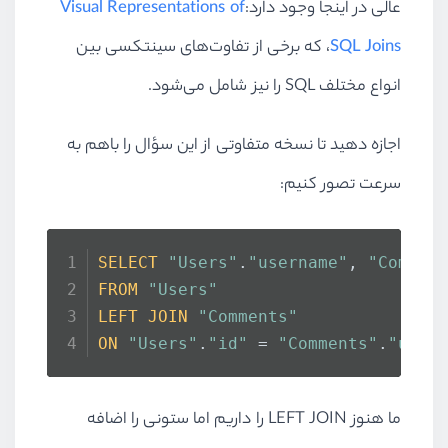
عالی در اینجا وجود دارد:
Visual Representations of
SQL Joins
، که برخی از تفاوت‌‌های سینتکسی بین
انواع مختلف
SQL
را نیز شامل می‌شود.
اجازه دهید تا نسخه متفاوتی از این سؤال را باهم به
سرعت تصور کنیم:
SELECT
"Users"
.
"username"
, 
"Commen
FROM
"Users"
LEFT
JOIN
"Comments"
ON
"Users"
.
"id"
 = 
"Comments"
.
"user
ما هنوز
LEFT JOIN
را داریم اما ستونی را اضافه