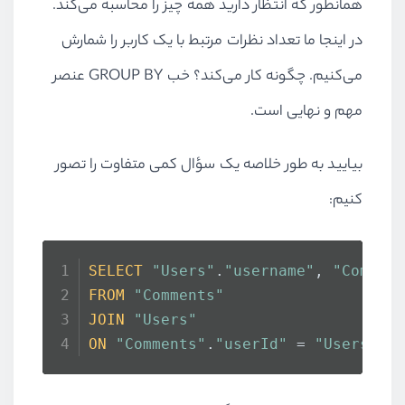
همانطور که انتظار دارید همه چیز را محاسبه می‌کند.
در اینجا ما تعداد نظرات مرتبط با یک کاربر را شمارش
می‌کنیم. چگونه کار می‌کند؟ خب
GROUP BY
عنصر
مهم و نهایی است.
بیایید به طور خلاصه یک سؤال کمی متفاوت را تصور
کنیم:
SELECT
"Users"
.
"username"
, 
"Commen
FROM
"Comments"
JOIN
"Users"
ON
"Comments"
.
"userId"
 = 
"Users"
.
"