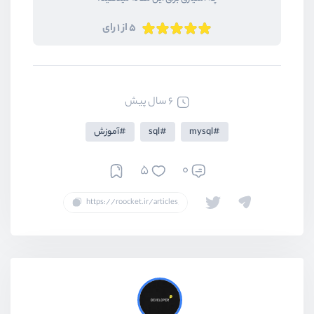
5 از 1 رای
6 سال پیش
mysql
sql
آموزش
5
0