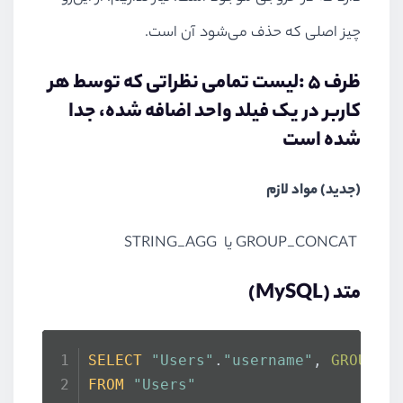
چیز اصلی که حذف می‌شود آن است.
ظرف ۵ :لیست تمامی نظراتی که توسط هر
کاربر در یک فیلد واحد اضافه شده، جدا
شده است
(جدید) مواد لازم
GROUP_CONCAT
یا
STRING_AGG
متد (
MySQL
)
SELECT
"Users"
.
"username"
, 
GROUP_C
FROM
"Users"