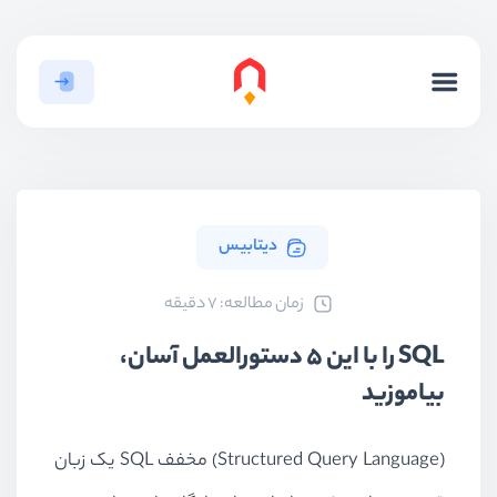
دیتابیس
ﺯﻣﺎﻥ ﻣﻄﺎﻟﻌﻪ: 7 دقیقه
SQL را با این ۵ دستورالعمل آسان،
بیاموزید
(SQL
(Structured Query Language
مخفف
یک زبان