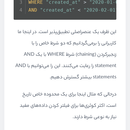
WHERE
"created_at"
 > 
"2020-01-01"
AND
"created_at"
 < 
"2020-02-01"
;
این ظرف یک عنصراصلی تطبیق‌پذیر است. در اینجا ما
کاربرانی را برمی‌گردانیم که دو شرط خاص را با
زنجیرکردن (
chaining
) شرط
WHERE
با یک
AND
statement
را رعایت می‌کنند. این را می‌توانیم با
AND
statements
بیشتر گسترش دهیم.
درحالی که مثال اینجا برای یک محدوده خاص تاریخ
است، اکثر کوئری‌ها برای فیلتر کردن داده‌‌های مفید
نیاز به نوعی شرط دارند.