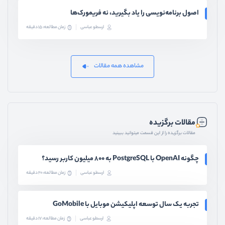
اصول برنامه‌نویسی را یاد بگیرید، نه فریمورک‌ها
ارسطو عباسی
زمان مطالعه: 15 دقیقه
مشاهده همه مقالات
مقالات برگزیده
مقالات برگزیده را از این قسمت میتوانید ببینید
چگونه OpenAI با PostgreSQL به ۸۰۰ میلیون کاربر رسید؟
ارسطو عباسی
زمان مطالعه: 20 دقیقه
تجربه یک سال توسعه اپلیکیشن موبایل با GoMobile
ارسطو عباسی
زمان مطالعه: 17 دقیقه