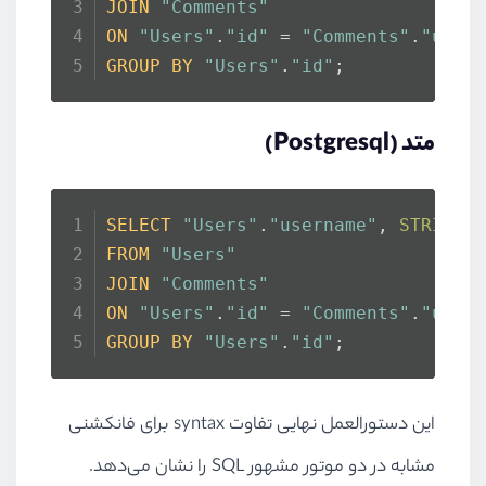
JOIN
"Comments"
ON
"Users"
.
"id"
 = 
"Comments"
.
"user
GROUP
BY
"Users"
.
"id"
;
متد (Postgresql)
SELECT
"Users"
.
"username"
, 
STRING_
FROM
"Users"
JOIN
"Comments"
ON
"Users"
.
"id"
 = 
"Comments"
.
"user
GROUP
BY
"Users"
.
"id"
;
این دستورالعمل نهایی تفاوت
syntax
برای فانکشنی
مشابه در دو موتور مشهور
SQL
را نشان می‌دهد.