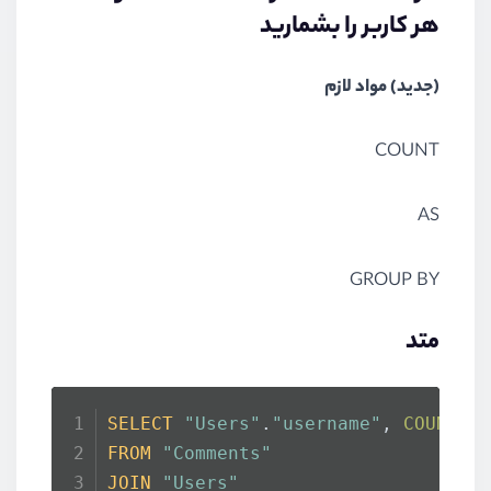
هر کاربر را بشمارید
(جدید) مواد لازم
COUNT
AS
GROUP BY
متد
SELECT
"Users"
.
"username"
, 
COUNT
(
"
FROM
"Comments"
JOIN
"Users"