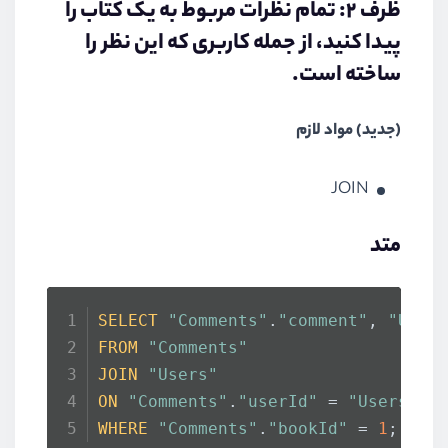
ظرف ۲: تمام نظرات مربوط به یک کتاب را
پیدا کنید، از جمله کاربری که این نظر را
ساخته است.
(جدید) مواد لازم
JOIN
متد
SELECT
"Comments"
.
"comment"
, 
"User
FROM
"Comments"
JOIN
"Users"
ON
"Comments"
.
"userId"
 = 
"Users"
.
"
WHERE
"Comments"
.
"bookId"
 = 
1
;