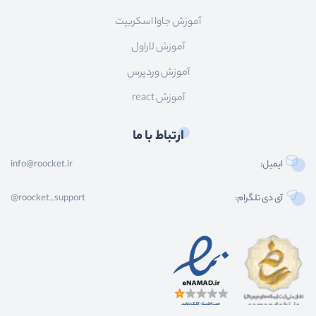
آموزش جاوا اسکریپت
آموزش لاراول
آموزش وردپرس
آموزش react
ارتباط با ما
ایمیل:
info@roocket.ir
آی دی تلگرام:
@roocket_support