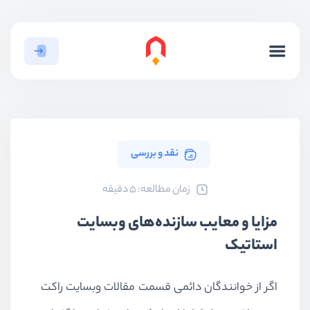
نقد و بررسی
ﺯﻣﺎﻥ ﻣﻄﺎﻟﻌﻪ: 5 دقیقه
مزایا و معایب سازنده‌های وبسایت
استاتیک
اگر از خوانندگان دائمی قسمت مقالات وبسایت راکت