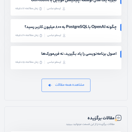
تجربه یک سال توسعه اپلیکیشن موبایل با GoMobile
ارسطو عباسی
زمان مطالعه: 17 دقیقه
چگونه OpenAI با PostgreSQL به ۸۰۰ میلیون کاربر رسید؟
ارسطو عباسی
زمان مطالعه: 20 دقیقه
اصول برنامه‌نویسی را یاد بگیرید، نه فریمورک‌ها
ارسطو عباسی
زمان مطالعه: 15 دقیقه
مشاهده همه مقالات
مقالات برگزیده
مقالات برگزیده را از این قسمت میتوانید ببینید