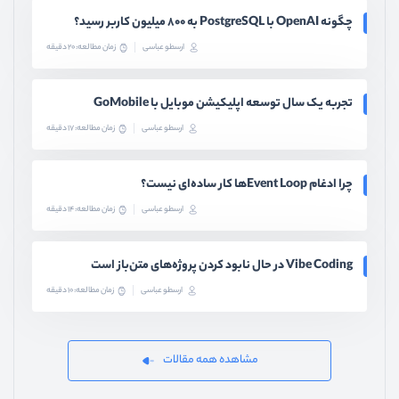
چگونه OpenAI با PostgreSQL به ۸۰۰ میلیون کاربر رسید؟
ارسطو عباسی
زمان مطالعه: 20 دقیقه
تجربه یک سال توسعه اپلیکیشن موبایل با GoMobile
ارسطو عباسی
زمان مطالعه: 17 دقیقه
چرا ادغام Event Loopها کار ساده‌ای نیست؟
ارسطو عباسی
زمان مطالعه: 14 دقیقه
Vibe Coding در حال نابود کردن پروژه‌های متن‌باز است
ارسطو عباسی
زمان مطالعه: 10 دقیقه
مشاهده همه مقالات