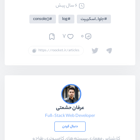
6 سال پیش
جاوا_اسکریپت
log
()console
7
0
عرفان حشمتی
Full-Stack Web Developer
دنبال کردن
کارشناس معماری سیستم های کامپیوتری، طراح و