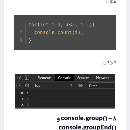
مثال:
for
(
let
 i=
0
; i<
3
; i++){
console
.
count
(i);
}
خروجی:
8 –
console.group()
و
console.groupEnd()