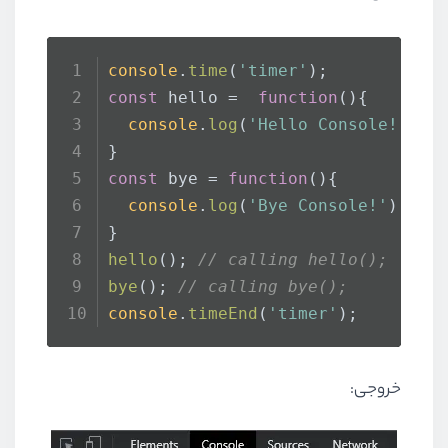
console
.
time
(
'timer'
); 
const
 hello =  
function
(
){
console
.
log
(
'Hello Console!'
);
}
const
 bye = 
function
(
){
console
.
log
(
'Bye Console!'
);
}
hello
(); 
// calling hello();
bye
(); 
// calling bye();
console
.
timeEnd
(
'timer'
);
خروجی: