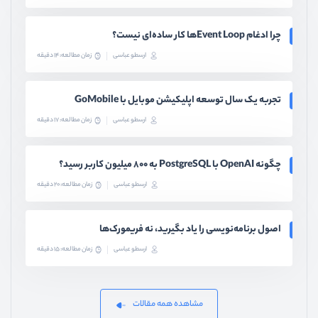
چرا ادغام Event Loopها کار ساده‌ای نیست؟
ارسطو عباسی
زمان مطالعه: 14 دقیقه
تجربه یک سال توسعه اپلیکیشن موبایل با GoMobile
ارسطو عباسی
زمان مطالعه: 17 دقیقه
چگونه OpenAI با PostgreSQL به ۸۰۰ میلیون کاربر رسید؟
ارسطو عباسی
زمان مطالعه: 20 دقیقه
اصول برنامه‌نویسی را یاد بگیرید، نه فریمورک‌ها
ارسطو عباسی
زمان مطالعه: 15 دقیقه
مشاهده همه مقالات