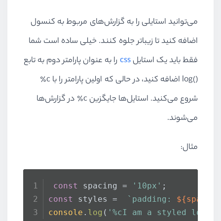
می‌توانید استایلی را به گزارش‌های مربوط به کنسول
اضافه کنید تا زیباتر جلوه کنند. خیلی ساده است شما
فقط باید یک استایل
css
را به عنوان پارامتر دوم به تابع
()
log
اضافه کنید، در حالی که اولین پارامتر را با
c
٪
شروع می‌کنید. استایل‌ها جایگزین
c
٪ در گزارش‌ها
می‌شوند.
مثال:
const
 spacing = 
'10px'
; 
const
 styles =  
`padding: 
${spacin
console
.
log
(
'%cI am a styled log'
,