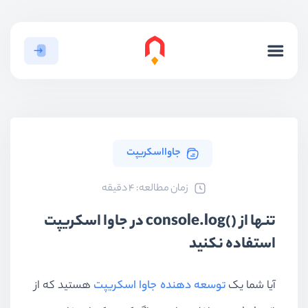
جاوااسکریپت
ﺯﻣﺎﻥ ﻣﻄﺎﻟﻌﻪ: 4 دقیقه
تنها از ()console.log در جاوا اسکریپت
استفاده نکنید
آیا شما یک
توسعه دهنده جاوا اسکریپت
هستید که از