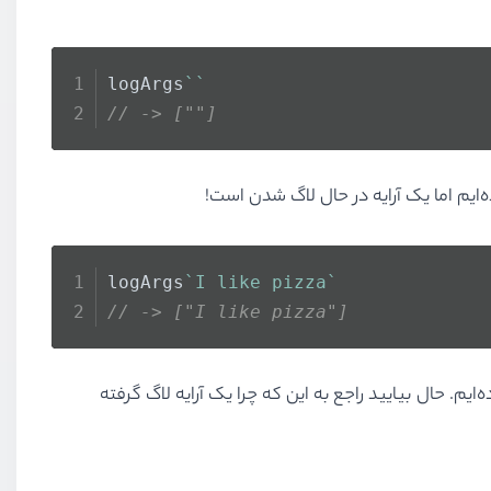
logArgs
``
// -> [""]
‌ایم اما یک آرایه در حال لاگ شدن است!
logArgs
`I like pizza`
// -> ["I like pizza"]
ایم. حال بیایید راجع به این که چرا یک آرایه لاگ گرفته