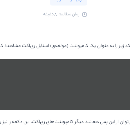
ﺯﻣﺎﻥ ﻣﻄﺎﻟﻌﻪ: 8 دقیقه
کد زیر را به عنوان یک کامپوننت (مولفه‌ی) استایل ری‌اکت مشاهده کن
ان از این پس همانند دیگر کامپوننت‌های ری‌اکت، این دکمه را نیز رن