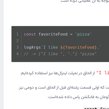
توجه به آن عملیاتی کرده است.
const
 favoriteFood = 
'pizza'
logArgs
`I like 
${favoriteFood}
.`
// -> ["I like ", "."] "pizza"
"I l
از الحاق در تمپلت لیترال‌ها نیز استفاده کرده‌ایم.
ت که اولی قسمت رشته‌ای قبل از الحاق است و دومی نیز
گومان به فانکشن پاس داده شده‌است.