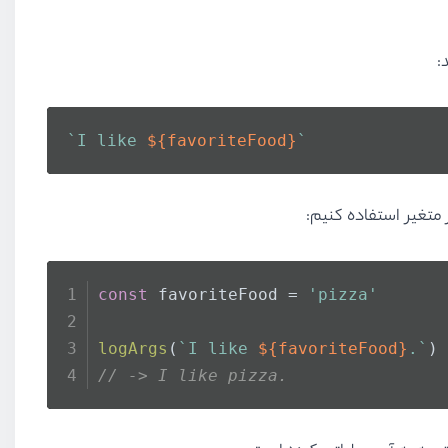
:
`I like 
${favoriteFood}
`
ز متغیر استفاده کنیم:
const
 favoriteFood = 
'pizza'
logArgs
(
`I like 
${favoriteFood}
.`
)
// -> I like pizza.