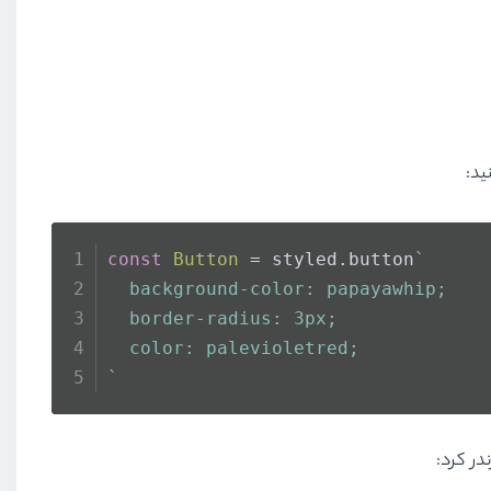
ید:
const
Button
 = styled.
button
`
  background-color: papayawhip;
  border-radius: 3px;
  color: palevioletred;
`
در کرد: