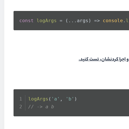
const
logArgs
 = (
...args
) => 
console
.
l
و اجرا کردنشان، تست کنید.
logArgs
(
'a'
, 
'b'
)
// -> a b