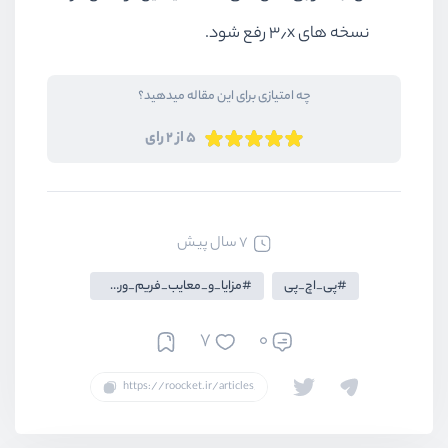
نسخه های ۳٫x رفع شود.
چه امتیازی برای این مقاله میدهید؟
5 از 2 رای
7 سال پیش
پی_اچ_پی
مزایا_و_معایب_فریم_ورک_Codeigniter
7
0