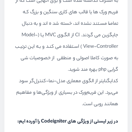
به اشتراک گذاشته شده است و برای آنهایی است که از
فریم ورک ها یا قالب های کاری سنگین و بزرگ کـه
تمامـًا مسـتند نشده اند، خسته شد ه ‌اند و به دنبال
جایگزین می گردند. CI از الگـوی MVC یـا (Model-
View-Controller ) اسـتفاده می کنـد و بـه ایـن ترتیـب
به صورت کاملا اصولی و منطقی از خصوصیات شی
گرایی php بهره مند شوید.
کدایگنایتر از الگوی معماری مدل-نما-کنترل‌گر سود
می‌برد. این فریم‌ورک در بسیاری از ویژگی‌ها و مفاهیم
همانند روبی است.
در زیر لیستی از ویژگی های
Codeigniter را آورده ایم: