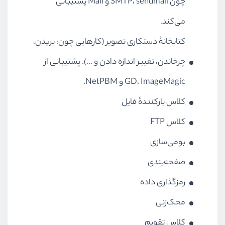
چون SMTP، sendmail و Mail پشتیبانی
می‌کند.
کتابخانهٔ دستکاری تصویر (کارهایی چون: بریدن،
چرخاندن، تغییر اندازه دادن و ...). پشتیبانی از
GD، ImageMagic و NetPBM.
کلاس بارکنندهٔ فایل
کلاس FTP
بومی‌سازی
صفحه‌بندی
رمزگذاری داده
محک‌زنی
کلاس تقویم