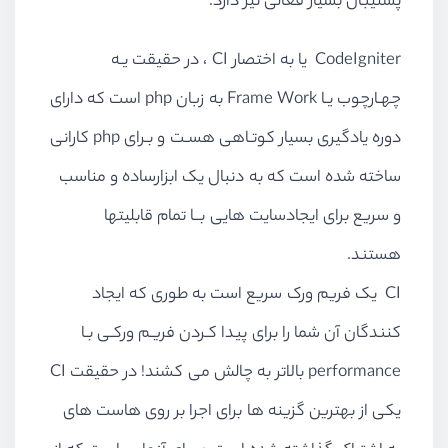
پشتیبان بسیار فعالی نیز دارد.
CodeIgniter یا به اختصار CI ، در حقیقت یـه
چهـارچوب یـا Frame Work به زبان php است که دارای
دوره یادگیری بسیار کوتـاهی هسـت و بـرای php کارانی
ساخته شده است که به دنبال یک ابزارساده و مناسب
و سریع برای ایجادسایت هایی بــا تمام قابلیتها
هستند.
CI یک فریم ورک سریع است به طوری که ایجاد
کنندگان آن شما را برای پیدا کـردن فریـم ورکـی بـا
performance بالاتر به چالش می کشند! در حقیقت CI
یکی از بهترین گزینه ها برای اجرا بر روی هاست های