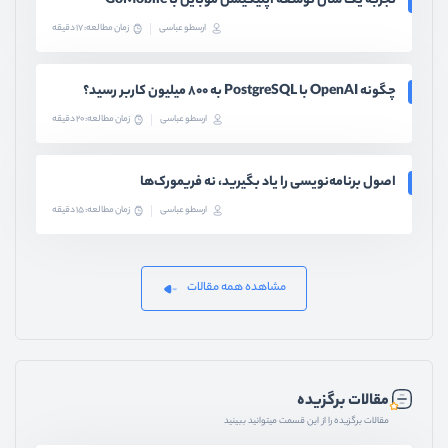
تجربه یک سال توسعه اپلیکیشن موبایل با GoMobile
ارسطو عباسی
زمان مطالعه: 17 دقیقه
چگونه OpenAI با PostgreSQL به ۸۰۰ میلیون کاربر رسید؟
ارسطو عباسی
زمان مطالعه: 20 دقیقه
اصول برنامه‌نویسی را یاد بگیرید، نه فریمورک‌ها
ارسطو عباسی
زمان مطالعه: 15 دقیقه
مشاهده همه مقالات
مقالات برگزیده
مقالات برگزیده را از این قسمت میتوانید ببینید