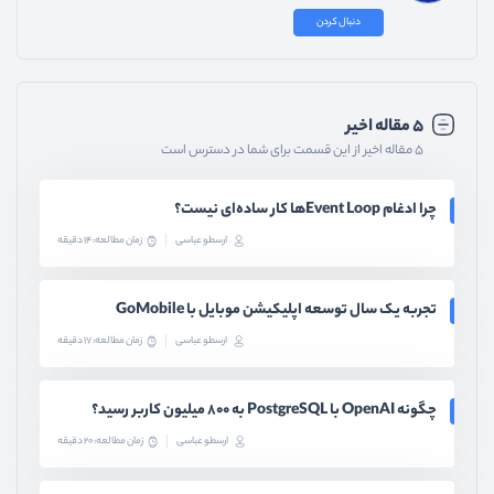
دنبال کردن
۵ مقاله اخیر
۵ مقاله اخیر از این قسمت برای شما در دسترس است
چرا ادغام Event Loopها کار ساده‌ای نیست؟
ارسطو عباسی
زمان مطالعه: 14 دقیقه
تجربه یک سال توسعه اپلیکیشن موبایل با GoMobile
ارسطو عباسی
زمان مطالعه: 17 دقیقه
چگونه OpenAI با PostgreSQL به ۸۰۰ میلیون کاربر رسید؟
ارسطو عباسی
زمان مطالعه: 20 دقیقه