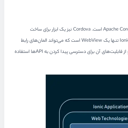
یکی دیگر از بخش‌های Ionic که وظیفه دسترسی پیدا کردن به گزینه‌های محلی را از طریق یکسری API فراهم می‌کند، پلاگین Apache Cordova است. Cordova نیز یک ابزار برای ساخت
اپلیکیشن‌های موبایلی است،‌ اما این ابزار یکسری API مستقل برای ارتباط برقرار کردن با برخی گزینه‌های موبایل را دارد. از آنجایی که Ionic تنها یک WebView است که می‌تواند المان‌های رابط
کاربری را تبدیل بکند، دسترسی به APIهای سخت‌افزاری ندارد. به همین خاطر Cordova را بمانند یک پلاگین در کنار خود نصب کرده و از قابلیت‌های آن برای دسترسی پیدا کردن به APIها استفاده