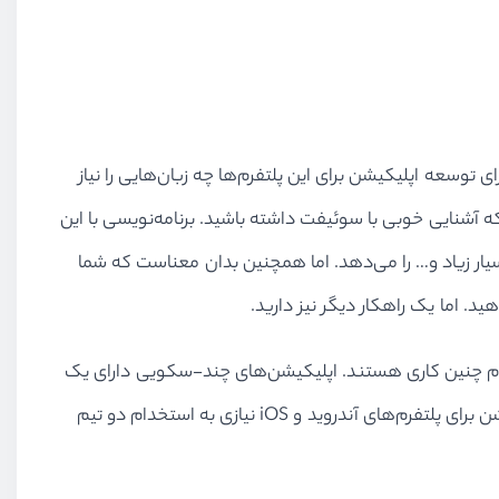
خطور می‌کند. بعد از آن‌ها، فکر آنکه برای توسعه اپلیکیشن برای این پلتفرم‌ها چه زبان‌هایی را نیاز
ای توسعه اپلیکیشن آندرویدی نیاز دارید که جاوا یا کاتلین را بدانید، همچنین برای پلتفرم iOS نیاز است که آشنایی خوبی با سوئیفت داشته باشید. برنامه‌نویسی با این
عه محلی اپلیکیشن‌ها می‌شود. توسعه محلی اپلیکیشن‌ها کارایی بالا، دسترسی‌ آسان به سخت‌افزار، APIهای بسیار زیاد و… را می‌دهد. اما همچنین بدان معناست که شما
د. اما یک راهکار دیگر نیز دارید.
سکویی را ایجاد کنید. React Native و Ionic دو گزینه مناسب برای انجام چنین کاری هستند. اپلیکیشن‌های چند-سکویی دارای یک
کدبیس مشترک هستند اما می‌توانند در بین دو یا چند پلتفرم به صورت مشترک استفاده گردند. بنابراین شما در زمان توسعه اپلیکیشن برای پلتفرم‌های‌ آندروید و iOS نیازی به استخدام دو تیم