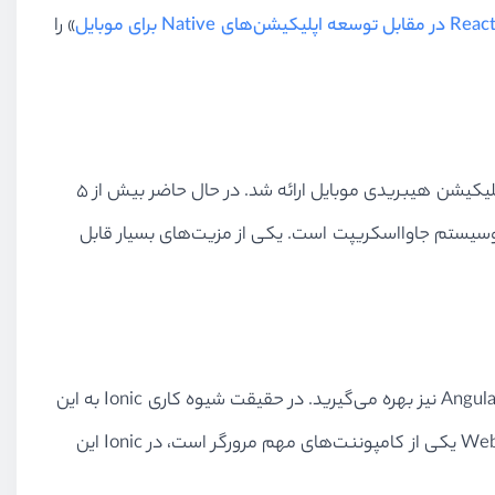
شن‌های Native برای موبایل
» را
یک ابزار جدید برای توسعه اپلیکیشن‌های موبایلی نیست. این ابزار در سال ۲۰۱۳ به عنوان یک SDK رایگان و البته متن باز برای اپلیکیشن هیبریدی موبایل ارائه شد. در حال حاضر بیش از ۵
خود این ابزار نیز بخشی از اکوسیستم جاوااسکریپت است. یکی از مزیت‌های بسیار قابل
Ionic از تکنولوژی‌های فرانت-اند مانند HTML، CSS و Javascript استفاده می‌کند. همچنین برای توسعه اپلیکیشن‌ها از فریمورک Angular نیز بهره می‌گیرید. در حقیقت شیوه کاری Ionic به این
صورت است که شما اپلیکیشن مورد نظرتان را با استفاده از Angular ساخته و سپس آن را در یک WebView نمایش می‌دهید. WebView یکی از کامپوننت‌های مهم مرورگر است، در Ionic این