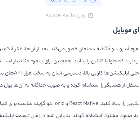
ﺯﻣﺎﻥ ﻣﻄﺎﻟﻌﻪ: 10 دقیقه
زمانی که به توسعه یک اپلیکیشن موبایلی فکر می‌کنیم دو پلتفرم آندروید و iOS به ذهنمان 
دارید به ذهن می‌آیند. شما بر
زبان‌ها منجر به توس
مستقل از همدیگر را استخدام کرده و به صورت جداگانه به آن‌ها پول دهی
بجای توسعه به صورت محلی، می‌توانید اپلیکیشن‌های چند-