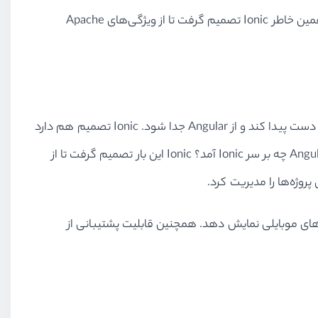
زمانی که شما قصد ایجاد یک اپلیکیشن را دارید باید مطمئن شوید که قابلیت استفاده از تمام APIهای سخت‌افزاری و… را دارید. به همین خاطر Ionic تصمیم گرفت تا از ويژگی‌های Apache
از زمانی که Ionic شروع به کار کرد، به نحوی به Angular وابسته بود. اما با ارائه نسخه چهارم Ionic توانست به یک شخصیت مستقل دست پیدا کند و از Angular جدا شود. Ionic تصمیم هم دارد
که قابلیت پشتیبانی از ویوجی‌اس و ری‌اکت را ارائه کند، اما تا به اینجای کار چنین اقدامی را انجام نداده‌ است. اما بعد از خارج کردن Angular چه بر سر Ionic آمد؟ Ionic این بار تصمیم گرفت تا از
ی بهتر برای پلتفرم‌های موبایلی نمایش دهد. همچنین قابلیت پشتیبانی از