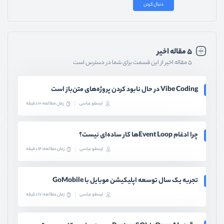
دنبال کردن
۵ مقاله اخیر
۵ مقاله اخیر از این قسمت برای شما در دسترس است
Vibe Coding در حال نابود کردن پروژه‌های متن‌باز است
ارسطو عباسی
زمان مطالعه: 10 دقیقه
چرا ادغام Event Loopها کار ساده‌ای نیست؟
ارسطو عباسی
زمان مطالعه: 14 دقیقه
تجربه یک سال توسعه اپلیکیشن موبایل با GoMobile
ارسطو عباسی
زمان مطالعه: 17 دقیقه