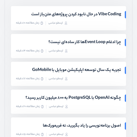
Vibe Coding در حال نابود کردن پروژه‌های متن‌باز است
ارسطو عباسی
زمان مطالعه: 10 دقیقه
چرا ادغام Event Loopها کار ساده‌ای نیست؟
ارسطو عباسی
زمان مطالعه: 14 دقیقه
تجربه یک سال توسعه اپلیکیشن موبایل با GoMobile
ارسطو عباسی
زمان مطالعه: 17 دقیقه
چگونه OpenAI با PostgreSQL به ۸۰۰ میلیون کاربر رسید؟
ارسطو عباسی
زمان مطالعه: 20 دقیقه
اصول برنامه‌نویسی را یاد بگیرید، نه فریمورک‌ها
ارسطو عباسی
زمان مطالعه: 15 دقیقه