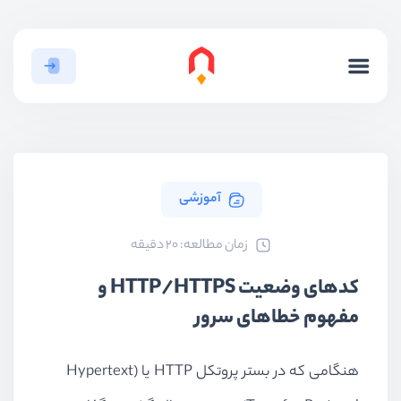
آموزشی
ﺯﻣﺎﻥ ﻣﻄﺎﻟﻌﻪ: 20 دقیقه
کدهای وضعیت HTTP/HTTPS و
مفهوم خطاهای سرور
هنگامی که در بستر پروتکل HTTP یا (Hypertext