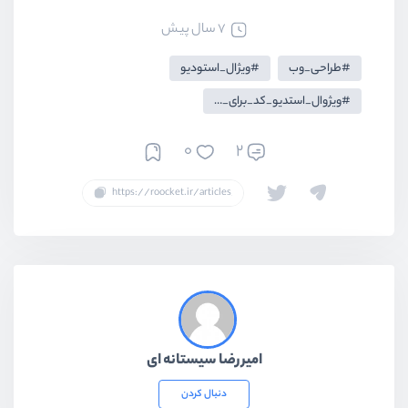
7 سال پیش
طراحی_وب
ویژال_استودیو
ویژوال_استدیو_کد_برای_لاراول
0
2
امیررضا سیستانه ای
دنبال کردن