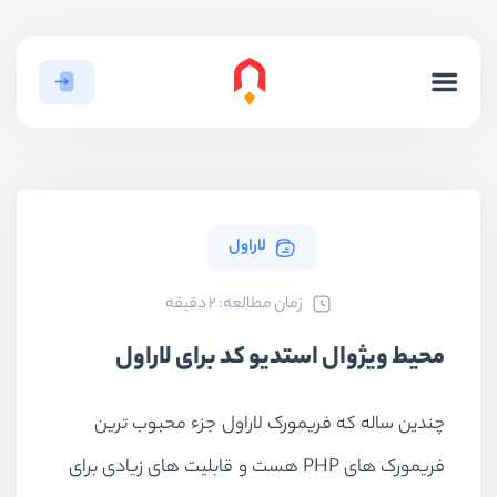
لاراول
ﺯﻣﺎﻥ ﻣﻄﺎﻟﻌﻪ: 2 دقیقه
محیط ویژوال استدیو کد برای لاراول
چندین ساله که فریمورک لاراول جزء محبوب ترین
فریمورک های PHP هست و قابلیت های زیادی برای