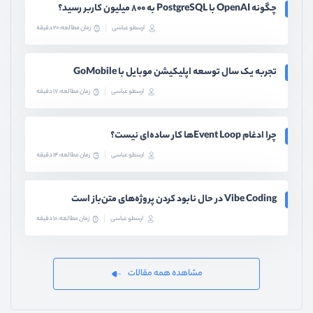
چگونه OpenAI با PostgreSQL به ۸۰۰ میلیون کاربر رسید؟
ارسطو عباسی
زمان مطالعه: 20 دقیقه
تجربه یک سال توسعه اپلیکیشن موبایل با GoMobile
ارسطو عباسی
زمان مطالعه: 17 دقیقه
چرا ادغام Event Loopها کار ساده‌ای نیست؟
ارسطو عباسی
زمان مطالعه: 14 دقیقه
Vibe Coding در حال نابود کردن پروژه‌های متن‌باز است
ارسطو عباسی
زمان مطالعه: 10 دقیقه
مشاهده همه مقالات