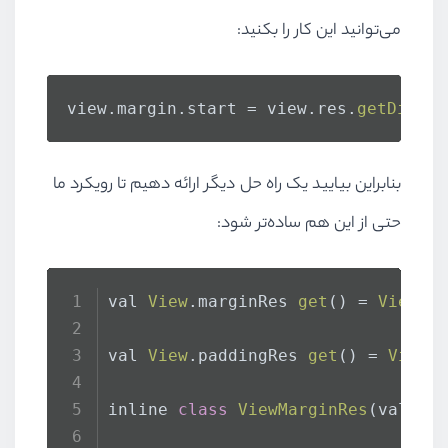
set
(value) = view.
setPadd
می‌توانید این کار را بکنید:
var
end
: 
Int
get
() = view.
paddingEnd
view.
margin
.
start
set
(value) = view.
 = view.
res
.
getDimenI
setPadd
var
bottom
: 
Int
بنابراین بیایید یک راه حل دیگر ارائه دهیم تا رویکرد ما
get
() = view.
paddingBotto
set
(value) = view.
setPadd
حتی از این هم ساده‌تر شود:
var
horizontal
: 
Int
get
() = start + end
val 
View
.
marginRes
get
() = 
ViewMa
set
(
value
) {
            start = value
val 
View
.
paddingRes
get
() = 
ViewP
            end = value
        }
inline 
class
ViewMarginRes
(val 
vi