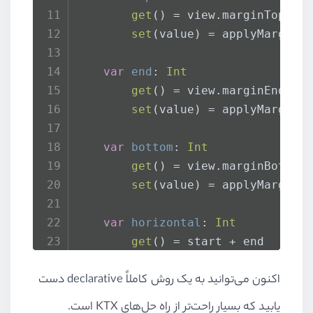
get
() = view.
marginTop
set
(value) = applyMargin 
var
end
: 
Int
get
() = view.
marginEnd
set
(value) = applyMargin 
var
bottom
: 
Int
get
() = view.
marginBottom
set
(value) = applyMargin 
var
horizontal
: 
Int
get
() = start + end
set
(
value
) {
اکنون می‌توانید به یک روش کاملاً
declarative
دست
            start = value
            end = value
یابید که بسیار راحت‌تر از راه حل‌های
KTX
است.