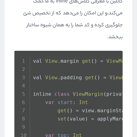
کاتلین با معرفی کلاس‌های
inline
به ما کمک
می‌کند،و این امکان را می‌دهد که از تخصیص شئ
جلوگیری کرده و کد شما را به همان شیوه ساختار
ببخشد.
val 
View
.
margin
get
() = 
ViewMargi
val 
View
.
padding
get
() = 
ViewPadd
inline 
class
ViewMargin
(private v
var
start
: 
Int
get
() = view.
marginStart
set
(value) = applyMargin 
var
top
: 
Int