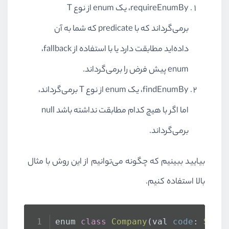
requireEnumBy
، یک
enum
از نوع
T
برمی‌گرداند که با
predicate
که شما به آن
داده‌اید مطابقت دارد یا با استفاده از
fallback
،
enum
پیش فرض را برمی‌گرداند.
findEnumBy
، یک
enum
از نوع
T
برمی‌گرداند،
اما اگر با هیچ کدام مطابقت نداشته باشد
null
برمی‌گرداند.
بیایید ببینیم که چگونه می‌توانیم از این روش با مثال
بالا استفاده کنیم.
enum 
class
Company
(val 
code
: 
Stri