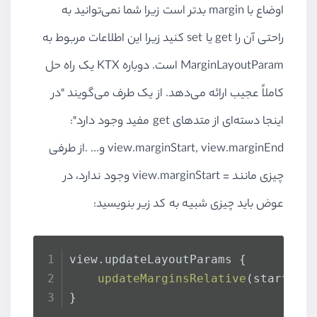
اوضاع با
margin
بدتر است زیرا شما نمی‌توانید به
راحتی آن را
get
یا
set
کنید زیرا این اطلاعات مربوط به
MarginLayoutParam
است. دوباره
KTX
یک راه حل
کاملاً عجیب ارائه می‌دهد. از یک طرف می‌گویند "در
اینجا دسته‌ای از متدهای
get
مفید وجود دارد":
view.marginStart, view.marginEnd
و... .از طرفی
چیزی مانند
view.marginStart =
وجود ندارد، در
عوض باید چیزی شبیه به کد زیر بنویسید:
view.
updateLayoutParams
 {
updateMarginsRelative
(start = 
}