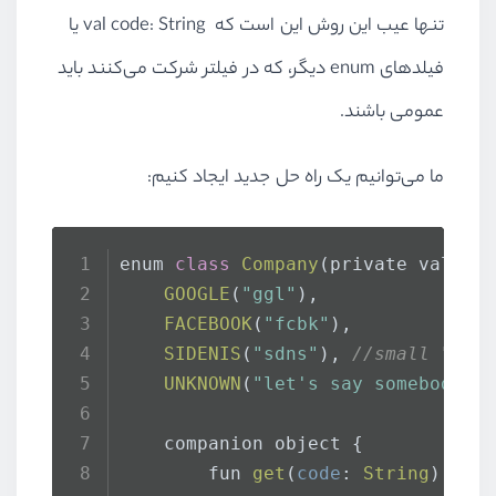
تنها عیب این روش این است که
val code: String
یا
فیلدهای
enum
دیگر، که در فیلتر شرکت می‌کنند باید
عمومی باشند.
ما می‌توانیم یک راه حل جدید ایجاد کنیم:
enum 
class
Company
(private val 
co
GOOGLE
(
"ggl"
),
FACEBOOK
(
"fcbk"
),
SIDENIS
(
"sdns"
), 
//small "Hel
UNKNOWN
(
"let's say somebody u
    companion object {
        fun 
get
(
code
: 
String
): 
Co