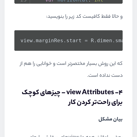
        @
Deprecated
(
"No getter fo
و حالا فقط کافیست کد زیر را بنویسید:
set
(
@DimenRes value
) {
            start = value
            end = value
view.
marginRes
.
start
 = R.
dimen
.
small
        }
var
vertical
: 
Int
که این روش بسیار مختصرتر است و خوانایی را هم از
        @
Deprecated
(
"No getter fo
set
(
@DimenRes value
) {
دست نداده است.
            top = value
4
-
view Attributes
– چیزهای کوچک
            bottom = value
        }
برای راحت‌تر کردن کار
var
total
: 
Int
بیان مشکل
        @
Deprecated
(
"No getter fo
set
(
@DimenRes value
) {