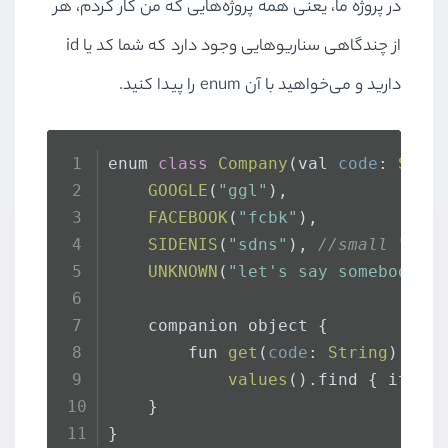
در پروژه ما، یعنی همه پروژه‌هایی که من کار کردم، هر
از چندگاهی سناریوهایی وجود دارد که شما کد یا
id
دارید و می‌خواهید با آن
enum
را پیدا کنید.
enum 
class
Company
(val 
code
: 
Stri
GOOGLE
(
"ggl"
),
FACEBOOK
(
"fcbk"
),
SIDENIS
(
"sdns"
), 
//small "Hel
UNKNOWN
(
"let's say somebody u
    companion object {
        fun 
get
(
code
: 
String
): 
Co
values
().
find
 { it.
co
    }
}