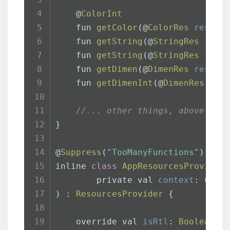
    @
ColorInt
    fun 
getColor
(@
ColorRes
resId
:
    fun 
getString
(@
StringRes
resI
    fun 
getString
(@
StringRes
resI
    fun 
getDimen
(@
DimenRes
resId
:
    fun 
getDimenInt
(@
DimenRes
res
//... other things, above met
}
@
Suppress
(
"TooManyFunctions"
)
inline 
class
AppResourcesProvider
        private val 
context
: 
Cont
) : 
ResourcesProvider
 {
    override val 
isRtl
: 
Boolean
g