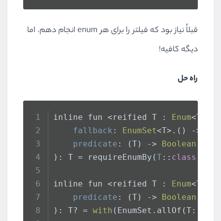
قبلاً نیاز بود که فیلتر را برای هر
enum
انجام دهم. اما
دیگه کافیه!
راه حل
inline fun <reified T : 
Enum
<T>> 
fallback
: 
EnumSet
<T>.() -> T 
predicate
: (T) -> 
Boolean
): T = requireEnumBy(
T
::
class
.
jav
inline fun <reified T : 
Enum
<T>> 
predicate
: (T) -> 
Boolean
): T? = 
with
(
EnumSet.allOf(T::
cla