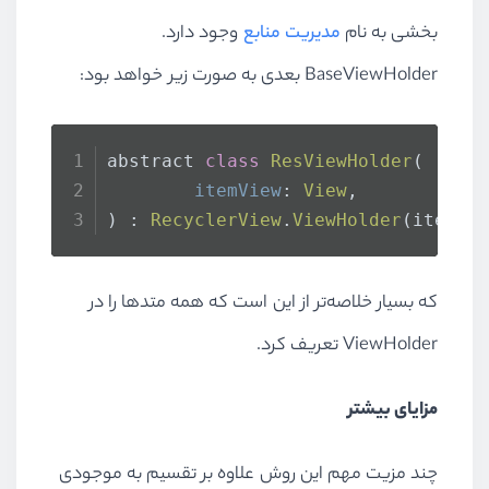
بخشی به نام
مدیریت منابع
وجود دارد.
BaseViewHolder
بعدی به صورت زیر خواهد بود:
abstract 
class
ResViewHolder
(
itemView
: 
View
,
) : 
RecyclerView
.
ViewHolder
(itemVi
که بسیار خلاصه‌تر از این است که همه متدها را در
ViewHolder
تعریف کرد.
مزایای بیشتر
چند مزیت مهم این روش علاوه بر تقسیم به موجودی