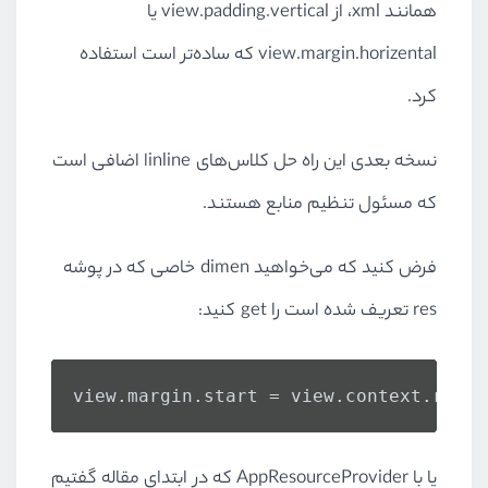
همانند
xml
، از
view.padding.vertical
یا
    private inline fun 
applyMargi
if
 (view.
layoutParams
 is 
view.margin.horizental
که ساده‌تر است استفاده
            view.
updateLayoutPara
کرد.
        } 
else
 {
throw
IllegalStateExc
نسخه بعدی این راه حل کلاس‌های
inline
ا اضافی است
        }
    }
که مسئول تنظیم منابع هستند.
}
فرض کنید که می‌خواهید
dimen
خاصی که در پوشه
inline 
class
ViewPadding
(private 
res
تعریف شده است را
get
کنید:
var
start
: 
Int
get
() = view.
paddingStart
set
(value) = view.
setPadd
view.
margin
.
start
 = view.
context
.
resou
var
top
: 
Int
get
() = view.
paddingTop
یا با
AppResourceProvider
که در ابتدای مقاله گفتیم