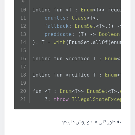
inline fun <T : 
Enum
<T>> requireE
enumCls
: 
Class
<T>,
fallback
: 
EnumSet
<T>.() -> T 
predicate
: (T) -> 
Boolean
): T = 
with
(
EnumSet.allOf(enumCls
inline fun <reified T : 
Enum
<T>> 
inline fun <reified T : 
Enum
<T>> 
fun <T : 
Enum
<T>> 
EnumSet
<T>.
defF
    ?: 
throw
IllegalStateExceptio
به طور کلی ما دو روش داریم: