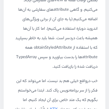
بعضی اوقات همه ما
view
های سفارشی ایجاد
            horizontal = value
می‌کنیم. و گاهی
attribute
            vertical = value
های سفارشی به آن‌ها
        }
اضافه می‌کنیم (یا به جای آن از برخی ویژگی‌های
اندروید دوباره استفاده می‌کنیم). اما کار با آن‌ها
    private fun 
dimen
(@
DimenRes
r
        view.
context
.
resources
.
ge
همیشه باعث دردسر است. شما باید به خاطر بسپارید
}
که با استفاده از
obtainStyledAttribute
همه
inline 
class
ViewPaddingRes
(val 
v
attribute
ها را بدست بیاورید و سپس
TypedArray
دریافت شده را بازیافت کنید.
var
start
: 
Int
        @
Deprecated
(
"No getter fo
خب درواقع خیلی هم بد نیست، اما می‌تواند که این
set
(
@DimenRes value
) { vi
فکر را از سر برنامه‌نویس پاک کند. ابتدا می‌خواستم
var
top
: 
Int
بگویم که یک متد خاص برای آن ایجاد کنیم، اما
        @
Deprecated
(
"No getter fo
set
(
@DimenRes value
) { vi