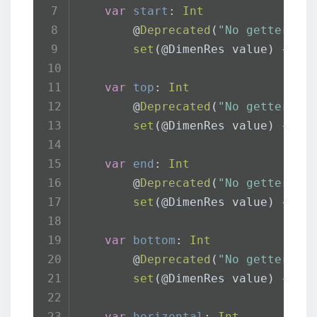
var
vertical
: 
Int
var
start
: 
Int
get
() = top + bottom
        @
Deprecated
(
"No getter fo
set
(
value
) {
set
(
@DimenRes value
) { vi
            view.
updatePaddingRel
            top = value
var
top
: 
Int
            bottom = value
        @
Deprecated
(
"No getter fo
        }
set
(
@DimenRes value
) { vi
var
total
: 
Int
var
end
: 
Int
        @
Deprecated
(
"No getter fo
        @
Deprecated
(
"No getter fo
get
() = 
throw
Unsupported
set
(
@DimenRes value
) { vi
set
(
value
) {
            horizontal = value
var
bottom
: 
Int
            vertical = value
        @
Deprecated
(
"No getter fo
        }
set
(
@DimenRes value
) { vi
}
var
horizontal
: 
Int