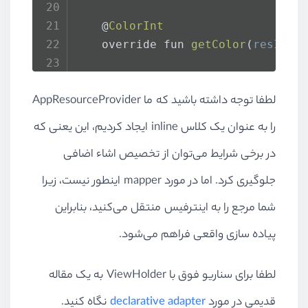
    @
ColorInt
    override fun 
getColor
(
resId
: 
    override fun 
getColorStateLis
لطفا توجه داشته باشید که ما
AppResourceProvider
    override fun 
getString
(
resId
:
را به عنوان یک کلاس
inline
ایجاد کردیم، این یعنی که
در برخی شرایط می‌توان از تخصیص اشاء اضافی
    override fun 
getString
(
resId
:
جلوگیری کرد. اما در مورد
mapper
اینطور نیست، زیرا
    override fun 
getDimen
(
resId
: 
شما مرجع را به اینترفیس منتقل می‌کنید، بنابراین
    override fun 
getDimenInt
(
resI
پیاده سازی واقعی فراهم می‌شود.
//implementation for another 
لطفا برای سناریو فوق با
ViewHolder
به یک مقاله
قدیمی در مورد
declarative adapter
نگاه کنید.
}