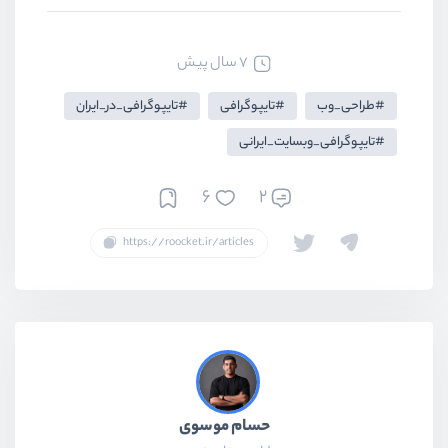
7 سال پیش
طراحی_وب
تایپوگرافی
تایپوگرافی_در_ایران
تایپوگرافی_وبسایت_ایرانی
6
2
حسام موسوی