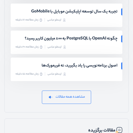
تجربه یک سال توسعه اپلیکیشن موبایل با GoMobile
ارسطو عباسی
زمان مطالعه: 17 دقیقه
چگونه OpenAI با PostgreSQL به ۸۰۰ میلیون کاربر رسید؟
ارسطو عباسی
زمان مطالعه: 20 دقیقه
اصول برنامه‌نویسی را یاد بگیرید، نه فریمورک‌ها
ارسطو عباسی
زمان مطالعه: 15 دقیقه
مشاهده همه مقالات
مقالات برگزیده