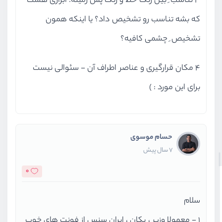
3 تناسب ِ بین رنگ خط و رنگ پس زمینه: ابزاری هست
که بشه تناسب رو تشخیص داد؟ یا اینکه همون
تشخیص ِ چشمی کافیه؟
4 مکان قرارگیری و عناصر اطراف آن - سئوالی نیست
برای این مورد : )
حسام موسوی
7 سال پیش
0
سلام
1 - معمولا وزیر ، یکان ، ایران سنس از فونت های خوب