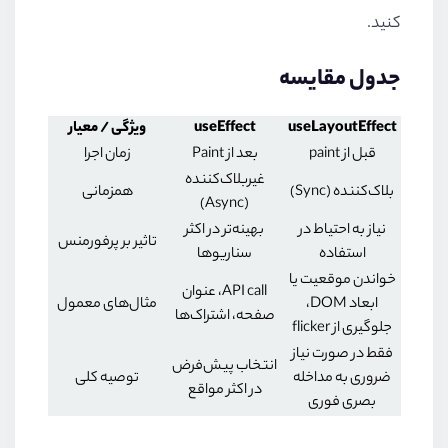
کنید.
جدول مقایسه
useLayoutEffect
useEffect
ویژگی / معیار
قبل از paint
بعد از Paint
زمان اجرا
غیربلاک‌کننده
بلاک‌کننده (Sync)
همزمانی
(Async)
نیاز به احتیاط در
بهینه‌تر در اکثر
تاثیر بر پرفورمنس
استفاده
سناریوها
خواندن موقعیت یا
API call، عنوان
ابعاد DOM،
مثال‌های معمول
صفحه، اشتراک‌ها
جلوگیری از flicker
فقط در صورت نیاز
انتخاب پیش‌فرض
ضروری به مداخله
توصیه کلی
در اکثر مواقع
بصری فوری