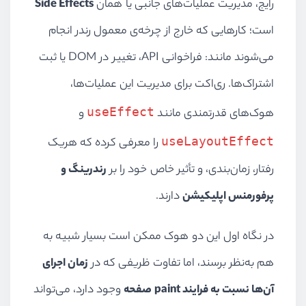
رایج، مدیریت عملیات‌های جانبی یا همان
Side Effects
است؛ کارهایی که خارج از چرخه‌ی معمول رندر انجام
می‌شوند مانند: فراخوانی API، تغییر در DOM یا ثبت
اشتراک‌ها. ری‌اکت برای مدیریت این عملیات‌ها،
useEffect
هوک‌های قدرتمندی مانند
و
useLayoutEffect
را معرفی کرده که هریک
رفتار، زمان‌بندی، و تأثیر خاص خود را بر
رندرینگ و
پرفورمنس اپلیکیشن
دارند.
در نگاه اول این دو هوک ممکن است بسیار شبیه به
هم به‌نظر برسند، اما تفاوت ظریفی که در
زمان اجرای
آن‌ها نسبت به فرایند paint صفحه
وجود دارد، می‌تواند