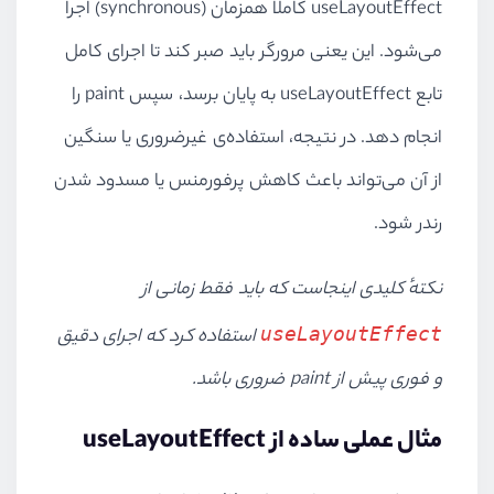
useLayoutEffect کاملاً همزمان (synchronous) اجرا
می‌شود. این یعنی مرورگر باید صبر کند تا اجرای کامل
تابع useLayoutEffect به پایان برسد، سپس paint را
انجام دهد. در نتیجه، استفاده‌ی غیرضروری یا سنگین
از آن می‌تواند باعث کاهش پرفورمنس یا مسدود شدن
رندر شود.
نکتهٔ کلیدی اینجاست که باید فقط زمانی از
useLayoutEffect
استفاده کرد که اجرای دقیق
و فوری پیش از paint ضروری باشد.
مثال عملی ساده از useLayoutEffect