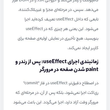
کامپوننت را رندر می‌کند و خروجی JSX را در DOM قرار
می‌دهد. سپس، در مرحله‌ای مجزا و غیربلاک‌کننده،
تابعی که داخل useEffect تعریف کرده‌اید اجرا
می‌شود. این یعنی هر چیزی که در useEffect
بنویسید، هیچ تأخیری در نمایش اولیه‌ی صفحه برای
کاربر ایجاد نمی‌کند.
زمانبندی اجرای useEffect: پس از رندر و
paint شدن صفحه در مرورگر
در اصطلاح دقیق‌تر، useEffect در فاز "commit"
ری‌اکت اجرا نمی‌شود، بلکه پس از آن، در مرحله‌ای که
مرورگر وقت آزاد دارد، اجرا می‌گردد. این باعث می‌شود