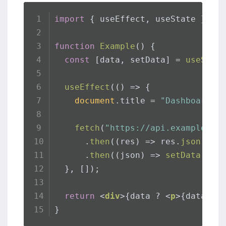
import
 { useEffect, useState } 
fr
function
Example
(
) {
const
 [data, setData] = 
useStat
useEffect
(
() =>
 {
document
.
title
 = 
"Dashboard"
;
fetch
(
"https://api.example.co
      .
then
(
(
res
) =>
 res.
json
())
      .
then
(
(
json
) =>
setData
(jso
  }, []); 
return
<
div
>
{data ? 
<
p
>
{data.me
}