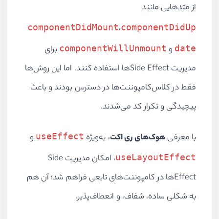
از متدهایی مانند
componentDidMount
componentDidUp
،
componentWillUnmount
date
و
برای
مدیریت Side Effectها استفاده کنند. اما این روش‌ها
فقط در کلاس‌کامپوننت‌ها در دسترس بودند و باعث
پیچیدگی و تکرار کد می‌شدند.
useEffect
با معرفی
هوک‌های ری‌ اکت
، به‌ویژه
و
useLayoutEffect
، امکان مدیریت Side
Effectها در کامپوننت‌های تابعی فراهم شد؛ آن هم
به شکلی ساده، شفاف، و انعطاف‌پذیر.