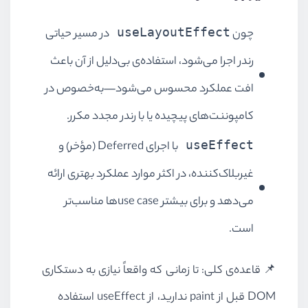
useLayoutEffect
چون
در مسیر حیاتی
رندر اجرا می‌شود، استفاده‌ی بی‌دلیل از آن باعث
افت عملکرد محسوس می‌شود—به‌خصوص در
کامپوننت‌های پیچیده یا با رندر مجدد مکرر.
useEffect
با اجرای Deferred (مؤخر) و
غیربلاک‌کننده، در اکثر موارد عملکرد بهتری ارائه
می‌دهد و برای بیشتر use caseها مناسب‌تر
است.
📌 قاعده‌ی کلی: تا زمانی که واقعاً نیازی به دستکاری
DOM قبل از paint ندارید، از useEffect استفاده