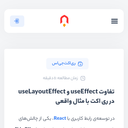
ٰری‌اکت‌جی‌اس
ﺯﻣﺎﻥ ﻣﻄﺎﻟﻌﻪ: 11 دقیقه
تفاوت useEffect و useLayoutEffect
در ری اکت با مثال واقعی
در توسعه‌ی رابط کاربری با
React
، یکی از چالش‌های