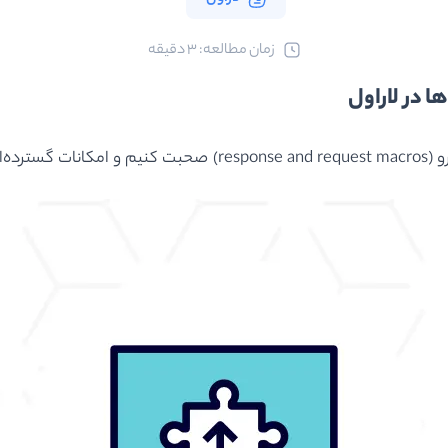
ﺯﻣﺎﻥ ﻣﻄﺎﻟﻌﻪ: 3 دقیقه
ی کنیم.