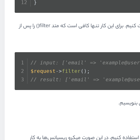
}
در ادامه می‌توانیم داده‌های درخواست مان را فیلتر کنیم و مجموعه‌ای از المنت‌هایی که non-null هستند را به عنوان نتیجه دریافت کنیم. برای این کار تنها کافی است که متد filter() را پس از
// input: ['email' => 'example@user
$request
->
filter
();
// result: ['email' => 'example@use
 بنویسیم.
بارها در کنترلر خود استفاده کنیم، در این صورت میکرو ریسپانس‌ها به کار