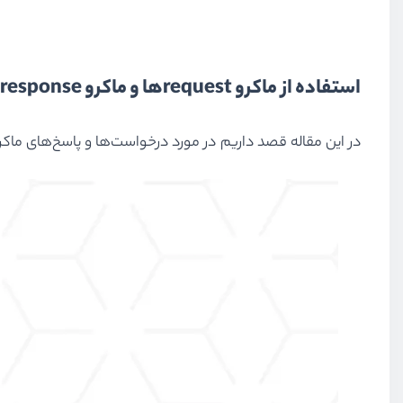
استفاده از ماکرو requestها و ماکرو responseها در لاراول
در این مقاله قصد داریم در مورد درخواست‌ها و پاسخ‌های ماکرو (response and request macros) صحبت کنیم و امکانات گسترده‌ای که در اختیار ما قرار می‌دهند را بررس