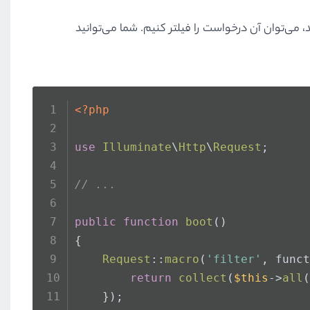
ر اساس این ایده در صورتی‌که پارامتر‌های درخواست ما null نباشد، می‌توان آن درخواست را فیلتر کنیم. شما می‌توانید
<?php
use
Illuminate
\
Http
\
Request
;
// ...
public
function
boot
(
)
{
Request
::
macro
(
'filter'
, funct
return
collect
(
$this
->
all
(
    });