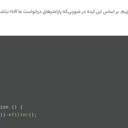
بیاندازیم. ب
ion () {
))->
filter
();