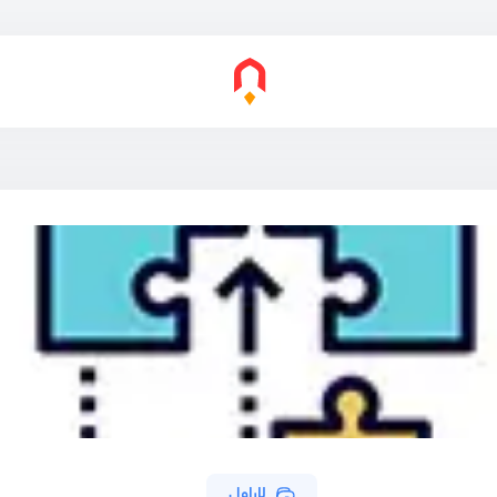
لاراول