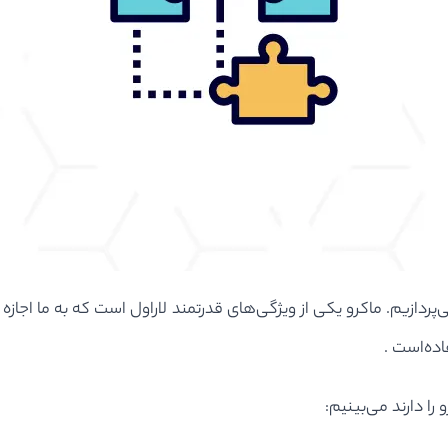
ز هرچیزی به توضیح مختصر در مورد ماکرو‌ها(macros) می‌پردازیم. ماکرو یکی از ویژگی‌های قدرتمند لا
ا دارند می‌بینیم: