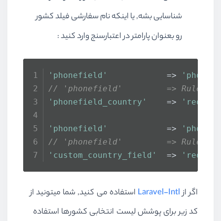
شناسایی بشه, یا اینکه نام سفارشی فیلد کشور
رو بعنوان پارامتر در اعتبارسنج وارد کنید :
'phonefield'
            => 
'phone'
// 'phonefield'         => Rule::p
'phonefield_country'
    => 
'requir
'phonefield'
            => 
'phone:
// 'phonefield'         => Rule::p
'custom_country_field'
  => 
'requir
اگر از
Laravel-Intl
استفاده می کنید, شما میتونید از
کد زیر برای پوشش لیست انتخابی کشورها استفاده