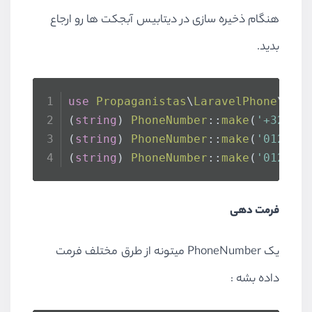
هنگام ذخیره سازی در دیتابیس آبجکت ها رو ارجاع
بدید.
use
Propaganistas
\
LaravelPhone
\
Pho
(
string
) 
PhoneNumber
::
make
(
'+3212/
(
string
) 
PhoneNumber
::
make
(
'012 34
(
string
) 
PhoneNumber
::
make
(
'012345
فرمت دهی
یک PhoneNumber میتونه از طرق مختلف فرمت
داده بشه :