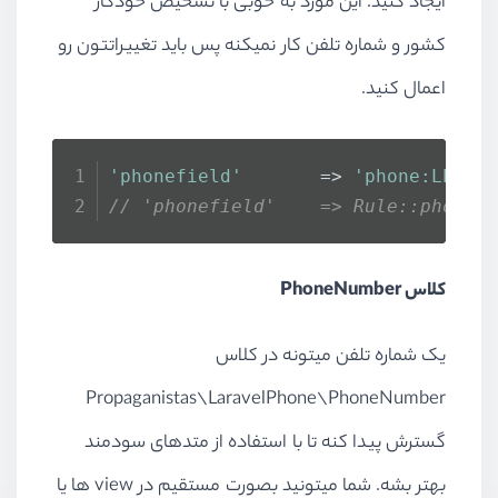
ایجاد کنید. این مورد به خوبی با تشخیص خودکار
کشور و شماره تلفن کار نمیکنه پس باید تغییراتتون رو
اعمال کنید.
'phonefield'
       => 
'phone:LENIE
// 'phonefield'    => Rule::phone(
کلاس PhoneNumber
یک شماره تلفن میتونه در کلاس
Propaganistas\LaravelPhone\PhoneNumber
گسترش پیدا کنه تا با استفاده از متدهای سودمند
بهتر بشه. شما میتونید بصورت مستقیم در view ها یا