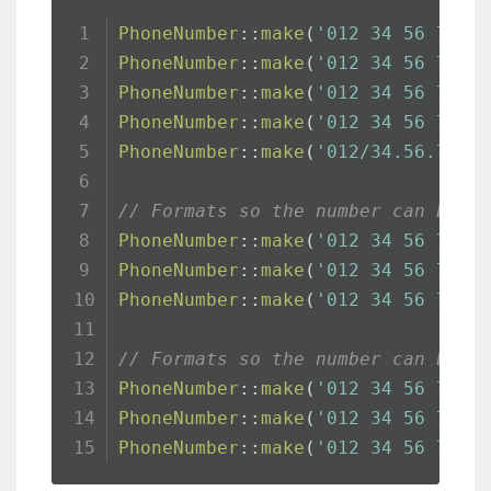
PhoneNumber
::
make
(
'012 34 56 78'
,
PhoneNumber
::
make
(
'012 34 56 78'
,
PhoneNumber
::
make
(
'012 34 56 78'
,
PhoneNumber
::
make
(
'012 34 56 78'
,
PhoneNumber
::
make
(
'012/34.56.78'
,
// Formats so the number can be c
PhoneNumber
::
make
(
'012 34 56 78'
,
PhoneNumber
::
make
(
'012 34 56 78'
,
PhoneNumber
::
make
(
'012 34 56 78'
,
// Formats so the number can be c
PhoneNumber
::
make
(
'012 34 56 78'
,
PhoneNumber
::
make
(
'012 34 56 78'
,
PhoneNumber
::
make
(
'012 34 56 78'
,