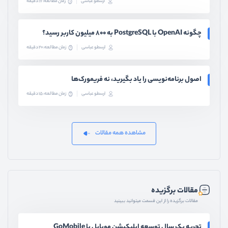
ارسطو عباسی
زمان مطالعه: 17 دقیقه
چگونه OpenAI با PostgreSQL به ۸۰۰ میلیون کاربر رسید؟
ارسطو عباسی
زمان مطالعه: 20 دقیقه
اصول برنامه‌نویسی را یاد بگیرید، نه فریمورک‌ها
ارسطو عباسی
زمان مطالعه: 15 دقیقه
مشاهده همه مقالات
مقالات برگزیده
مقالات برگزیده را از این قسمت میتوانید ببینید
تجربه یک سال توسعه اپلیکیشن موبایل با GoMobile