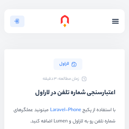
لاراول
ﺯﻣﺎﻥ ﻣﻄﺎﻟﻌﻪ: 3 دقیقه
اعتبارسنجی شماره تلفن در لاراول
با استفاده از پکیج
Laravel-Phone
میتونید عملگرهای
شماره تلفن رو به لاراول و Lumen اضافه کنید.