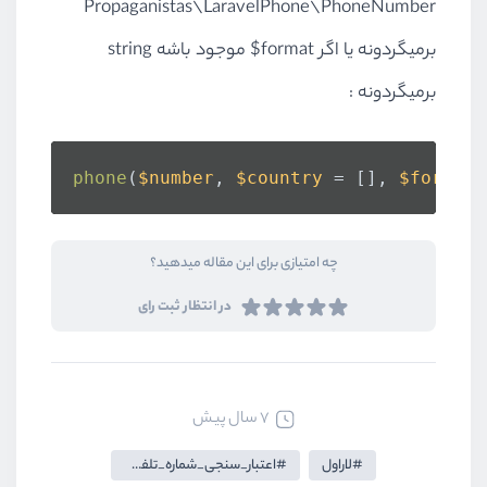
Propaganistas\LaravelPhone\PhoneNumber
برمیگردونه یا اگر format$ موجود باشه string
برمیگردونه :
phone
(
$number
, 
$country
 = [], 
$format
 
چه امتیازی برای این مقاله میدهید؟
در انتظار ثبت رای
7 سال پیش
لاراول
اعتبار_سنجی_شماره_تلفن_در_لاراول