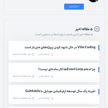
دنبال کردن
۵ مقاله اخیر
۵ مقاله اخیر از این قسمت برای شما در دسترس است
Vibe Coding در حال نابود کردن پروژه‌های متن‌باز است
ارسطو عباسی
زمان مطالعه: 10 دقیقه
چرا ادغام Event Loopها کار ساده‌ای نیست؟
ارسطو عباسی
زمان مطالعه: 14 دقیقه
تجربه یک سال توسعه اپلیکیشن موبایل با GoMobile
ارسطو عباسی
زمان مطالعه: 17 دقیقه