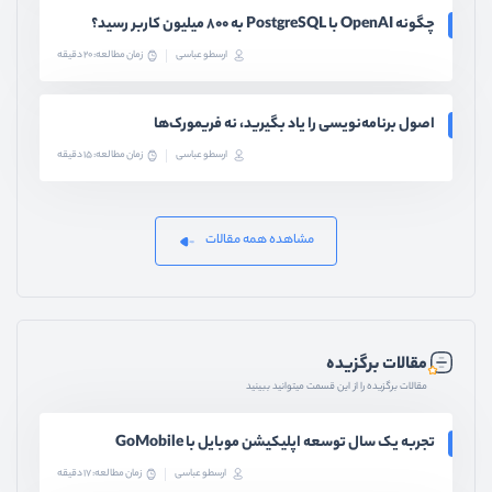
چگونه OpenAI با PostgreSQL به ۸۰۰ میلیون کاربر رسید؟
ارسطو عباسی
زمان مطالعه: 20 دقیقه
اصول برنامه‌نویسی را یاد بگیرید، نه فریمورک‌ها
ارسطو عباسی
زمان مطالعه: 15 دقیقه
مشاهده همه مقالات
مقالات برگزیده
مقالات برگزیده را از این قسمت میتوانید ببینید
تجربه یک سال توسعه اپلیکیشن موبایل با GoMobile
ارسطو عباسی
زمان مطالعه: 17 دقیقه