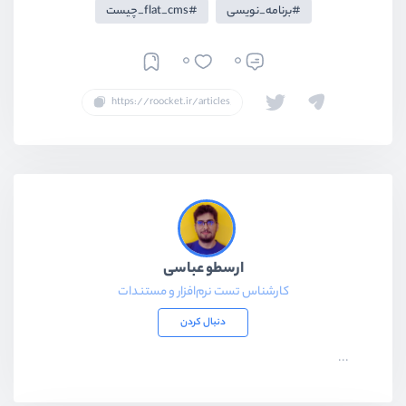
برنامه_نویسی
flat_cms_چیست
0
0
ارسطو عباسی
کارشناس تست نرم‌افزار و مستندات
دنبال کردن
...