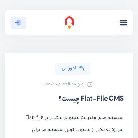
آموزشی
ﺯﻣﺎﻥ ﻣﻄﺎﻟﻌﻪ: 10 دقیقه
Flat-File CMS چیست؟
سیستم های مدیریت محتوای مبتنی بر Flat-file
امروزه به یکی از محبوب ترین سیستم ها برای