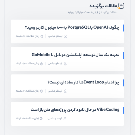
مقالات برگزیده
مقالات برگزیده را از این قسمت میتوانید ببینید
چگونه OpenAI با PostgreSQL به ۸۰۰ میلیون کاربر رسید؟
ارسطو عباسی
زمان مطالعه: 20 دقیقه
تجربه یک سال توسعه اپلیکیشن موبایل با GoMobile
ارسطو عباسی
زمان مطالعه: 17 دقیقه
چرا ادغام Event Loopها کار ساده‌ای نیست؟
ارسطو عباسی
زمان مطالعه: 14 دقیقه
Vibe Coding در حال نابود کردن پروژه‌های متن‌باز است
ارسطو عباسی
زمان مطالعه: 10 دقیقه