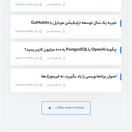
ارسطو عباسی
زمان مطالعه: 14 دقیقه
تجربه یک سال توسعه اپلیکیشن موبایل با GoMobile
ارسطو عباسی
زمان مطالعه: 17 دقیقه
چگونه OpenAI با PostgreSQL به ۸۰۰ میلیون کاربر رسید؟
ارسطو عباسی
زمان مطالعه: 20 دقیقه
اصول برنامه‌نویسی را یاد بگیرید، نه فریمورک‌ها
ارسطو عباسی
زمان مطالعه: 15 دقیقه
مشاهده همه مقالات