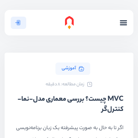
آموزشی
ﺯﻣﺎﻥ ﻣﻄﺎﻟﻌﻪ: 8 دقیقه
MVC چیست؟ بررسی معماری مدل-نما-
کنترل‌گر
اگر تا به حال به صورت پیشرفته یک زبان برنامه‌نویسی