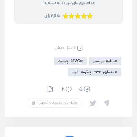
چه امتیازی برای این مقاله میدهید؟
5 از 2 رای
6 سال پیش
برنامه_نویسی
MVC_چیست
معماری_mvc_چگونه_کار_میکند
12
5