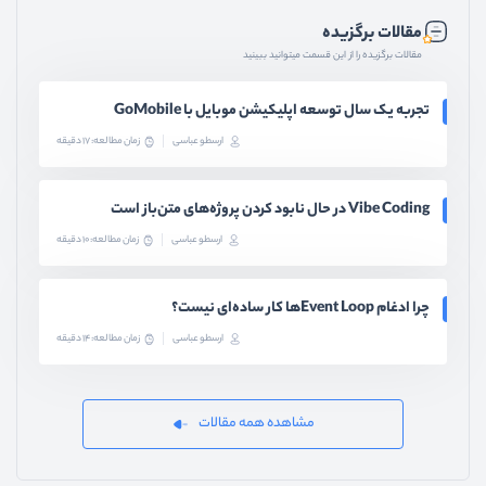
مقالات برگزیده
مقالات برگزیده را از این قسمت میتوانید ببینید
تجربه یک سال توسعه اپلیکیشن موبایل با GoMobile
ارسطو عباسی
زمان مطالعه: 17 دقیقه
Vibe Coding در حال نابود کردن پروژه‌های متن‌باز است
ارسطو عباسی
زمان مطالعه: 10 دقیقه
چرا ادغام Event Loopها کار ساده‌ای نیست؟
ارسطو عباسی
زمان مطالعه: 14 دقیقه
مشاهده همه مقالات