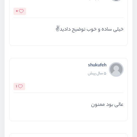
0
خیلی ساده و خوب توضیح دادید✌️
shukufeh
5 سال پیش
1
عالی بود ممنون