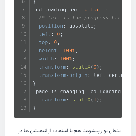
}
.cd-loading-bar
::before
 {
/* this is the progress bar ins
position
: absolute;
left
: 
0
;
top
: 
0
;
height
: 
100%
;
width
: 
100%
;
transform
: 
scaleX
(
0
);
transform-origin
: left center;
}
.page-is-changing
.cd-loading-bar
transform
: 
scaleX
(
1
);
}
انتقال نوار پیشرفت هم با استفاده از انیمیشن ها در