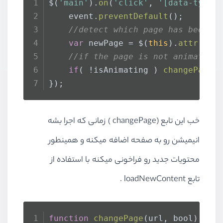
$(
'main'
).
on
(
'click'
, 
'[data-type=
    event.
preventDefault
();
//detect which page has been s
var
 newPage = $(
this
).
attr
(
'hr
//if the page is not animating
if
( !isAnimating ) 
changePage
(
});
خب این تابع (changePage ) زمانی که اجرا بشه
انیمیشن رو به صفحه اضافه میکنه و همینطور
محتویات جدید رو فراخونی میکنه با استفاده از
تابع loadNewContent .
function
changePage
(
url, bool
) {