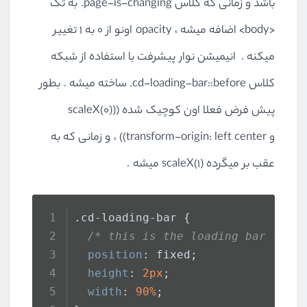
باشد و زمانی که کلاس
.page-is-changing
به تگ
<body> اضافه میشه ، opacity اونو از 0 به 1 تغییر
میکنه . انیمیشن نوار پیشرفت با استفاده از شبکه
کلاس
.cd-loading-bar::before
ساخته میشه . بطور
پیش فرض فعلا اون کوچیک شده ((scaleX(0)
و transform-origin: left center)) ، و زمانی که به
عقب بر میگرده
scaleX(1)
میشه .
.cd-loading-bar
 {
/* this is the loading bar - vi
position
: fixed;
height
: 
2px
;
width
: 
90%
;