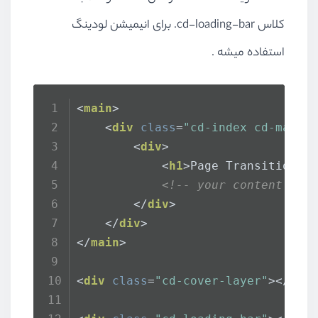
کلاس
.cd-loading-bar
برای انیمیشن لودینگ
استفاده میشه .
<
main
>
<
div
class
=
"cd-index cd-main-
<
div
>
<
h1
>
Page Transition
</
<!-- your content her
</
div
>
</
div
>
</
main
>
<
div
class
=
"cd-cover-layer"
>
</
div