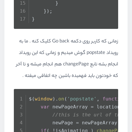
      	}
	});
}
زمانی که کاربر روی دکمه Go back کلیک کنه . ما به
رویداد popstate گوش میدیم و زمانی که این رویداد
انجام بشه تابع changePage هم انجام میشه و تا آخر
که خودتون باید فهمیده باشین چه اتفاقی میفته .
$(
window
).
on
(
'popstate'
, 
function
(
var
 newPageArray = location.
pa
//this is the url of the p
        newPage = newPageArray[new
if
( !isAnimating ) 
changePage
(