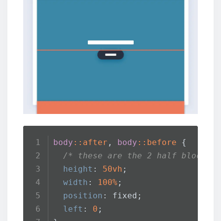
body
::after
, 
body
::before
 {
/* these are the 2 half blocks 
height
: 
50vh
;
width
: 
100%
;
position
: fixed;
left
: 
0
;