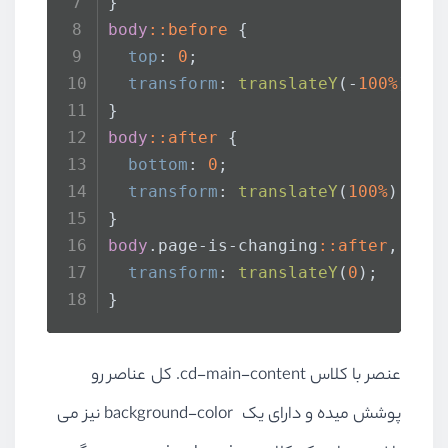
}
body
::before
 {
top
: 
0
;
transform
: 
translateY
(-
100%
);
}
body
::after
 {
bottom
: 
0
;
transform
: 
translateY
(
100%
);
}
body
.page-is-changing
::after
, 
bod
transform
: 
translateY
(
0
);
}
عنصر با کلاس
.cd-main-content
کل عناصر رو
پوشش میده و دارای یک background-color نیز می