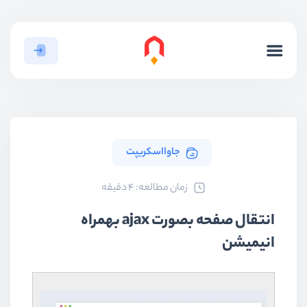
جاوااسکریپت
ﺯﻣﺎﻥ ﻣﻄﺎﻟﻌﻪ: 4 دقیقه
انتقال صفحه بصورت ajax بهمراه
انیمیشن