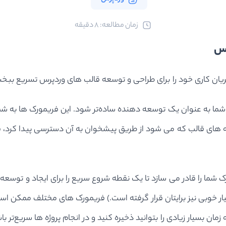
ﺯﻣﺎﻥ ﻣﻄﺎﻟﻌﻪ: 8 دقیقه
رس
ریان کاری خود را برای طراحی و توسعه قالب های وردپرس تسریع ببخ
 به عنوان یک توسعه دهنده ساده‌تر شود. این فریمورک ها به شما
ه های قالب که می شود از طریق پیشخوان به آن دسترسی پیدا کرد، ف
 PHP مربوط به قالب، فریمورک شما را قادر می سازد تا یک نقطه شروع سریع را برای ای
ر خوبی نیز برایتان قرار گرفته است.) فریمورک های مختلف ممکن است 
ان بسیار زیادی را بتوانید ذخیره کنید و در انجام پروژه ها سریع‌تر با