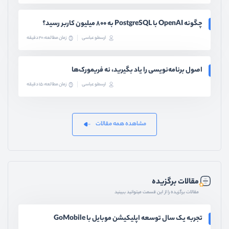
چگونه OpenAI با PostgreSQL به ۸۰۰ میلیون کاربر رسید؟
ارسطو عباسی
زمان مطالعه: 20 دقیقه
اصول برنامه‌نویسی را یاد بگیرید، نه فریمورک‌ها
ارسطو عباسی
زمان مطالعه: 15 دقیقه
مشاهده همه مقالات
مقالات برگزیده
مقالات برگزیده را از این قسمت میتوانید ببینید
تجربه یک سال توسعه اپلیکیشن موبایل با GoMobile